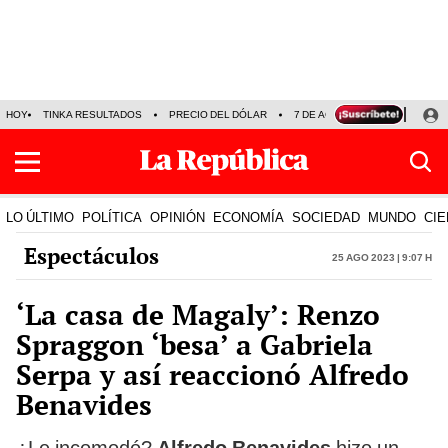
HOY
TINKA RESULTADOS
PRECIO DEL DÓLAR
7 DE AGOSTO
OLLANTA H
LO ÚLTIMO
POLÍTICA
OPINIÓN
ECONOMÍA
SOCIEDAD
MUNDO
CIE
Espectáculos
25 Ago 2023 | 9:07 h
‘La casa de Magaly’: Renzo
Spraggon ‘besa’ a Gabriela
Serpa y así reaccionó Alfredo
Benavides