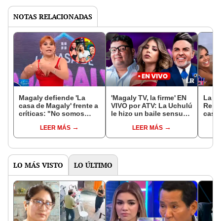
NOTAS RELACIONADAS
Magaly defiende 'La
'Magaly TV, la firme' EN
La Uc
casa de Magaly' frente a
VIVO por ATV: La Uchulú
Renz
críticas: "No somos
le hizo un baile sensual
casa 
Televisa, pero le
a Alfredo Benavides
bailó
LEER MÁS
LEER MÁS
pisamos los talones"
LO MÁS VISTO
LO ÚLTIMO