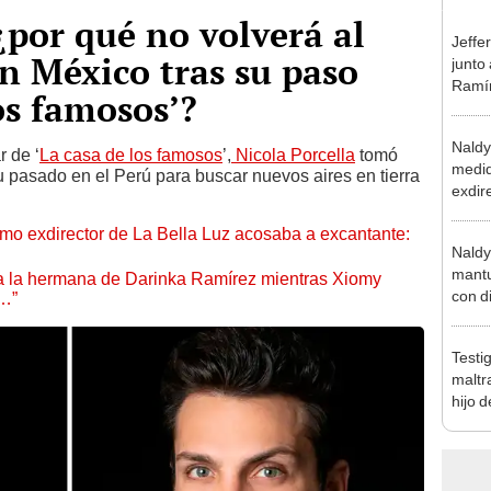
¿por qué no volverá al
Jeffe
en México tras su paso
junto
Ramír
os famosos’?
Kanas
sus…
Naldy
 de ‘
La casa de los famosos
’,
Nicola Porcella
tomó
medid
su pasado en el Perú para buscar nuevos aires en tierra
exdir
tras 
mo exdirector de La Bella Luz acosaba a excantante:
relac
Naldy
grave
mantu
 a la hermana de Darinka Ramírez mientras Xiomy
con d
s…”
tras 
tocam
Testi
bajo”
maltr
hijo 
Luz: 