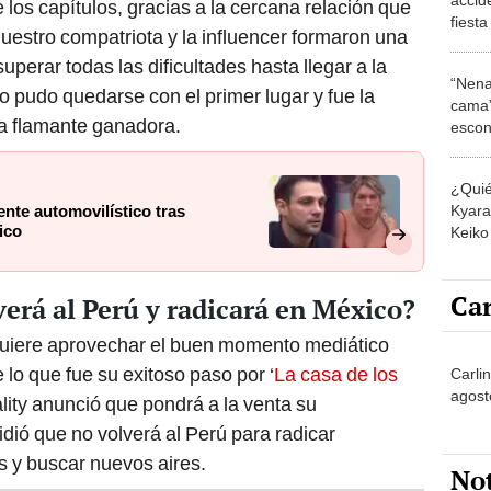
 los capítulos, gracias a la cercana relación que
fiest
Nuestro compatriota y la influencer formaron una
Méxi
uperar todas las dificultades hasta llegar a la
“Nena
o pudo quedarse con el primer lugar y fue la
cama”
a flamante ganadora.
escon
los E
¿Quié
Kyara 
ente automovilístico tras
ico
Keiko 
contra
Car
verá al Perú y radicará en México?
uiere aprovechar el buen momento mediático
lo que fue su exitoso paso por ‘
La casa de los
Carlin
agost
eality anunció que pondrá a la venta su
ió que no volverá al Perú para radicar
s y buscar nuevos aires.
No