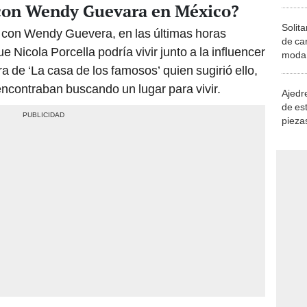
á con Wendy Guevara en México?
Solita
n con Wendy Guevera, en las últimas horas
de ca
 Nicola Porcella podría vivir junto a la influencer
moda.
demue
 de ‘La casa de los famosos’ quien sugirió ello,
ncontraban buscando un lugar para vivir.
Ajedre
de es
piezas
consi