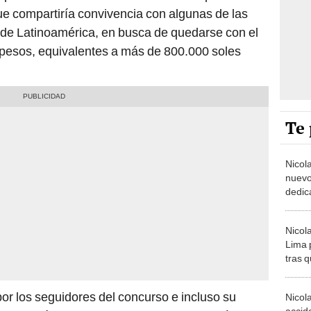
que compartiría convivencia con algunas de las
de Latinoamérica, en busca de quedarse con el
 pesos, equivalentes a más de 800.000 soles
Te 
Nicola
nuevo
dedica
de lo
Nicol
Lima 
tras 
Casa 
or los seguidores del concurso e incluso su
Nicol
accide