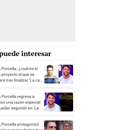
puede interesar
 Porcella: ¿cuál es el
 proyecto al que se
rá tras finalizar 'La casa
s famosos'?
a Porcella regresa a
por una razón especial
quedar segundo en ‘La
de los Famosos’
a Porcella protagonizó
nte automovilístico tras