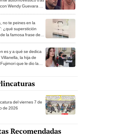
a con Wendy Guevara en
co
, no te peines en la
: ¿qué superstición
de la famosa frase de
nanitos Verdes?
n es y a qué se dedica
Villanella, la hija de
Fujimori que le dio la
 a nivel nacional?
lincaturas
catura del viernes 7 de
o de 2026
tas Recomendadas