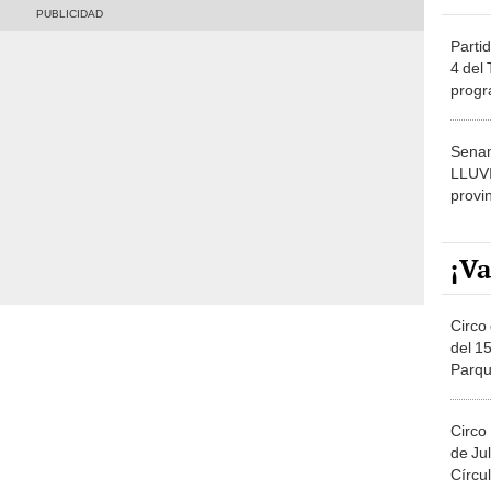
Partid
4 del
progr
dónde
Senam
LLUV
provi
¡Va
Circo 
del 15
Parqu
Migue
Circo
de Jul
Círcul