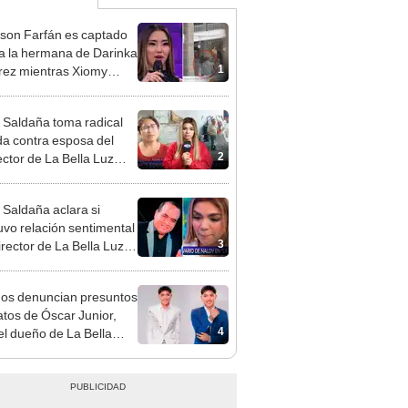
rson Farfán es captado
 a la hermana de Darinka
1
ez mientras Xiomy
hiro trabajaba: “Él tiene
”
 Saldaña toma radical
a contra esposa del
2
ector de La Bella Luz
acusarla de tener
ión con él: “Es bastante
 Saldaña aclara si
”
vo relación sentimental
3
irector de La Bella Luz
denunciarlo por
ientos: “Me parece muy
gos denuncian presuntos
atos de Óscar Junior,
4
del dueño de La Bella
"Humilla a los demás"