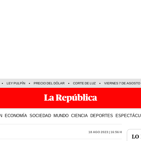
LEY PULPÍN
PRECIO DEL DÓLAR
CORTE DE LUZ
VIERNES 7 DE AGOSTO
N
ECONOMÍA
SOCIEDAD
MUNDO
CIENCIA
DEPORTES
ESPECTÁCU
18 Ago 2023 | 16:56 h
LO