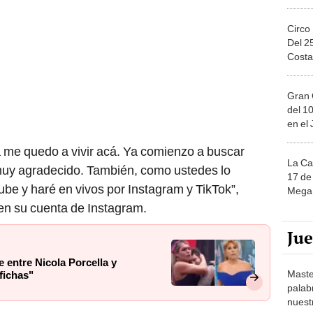
Circo
Del 2
Costa
Gran 
del 10
en el
Ya me quedo a vivir acá. Ya comienzo a buscar
La Ca
muy agradecido. También, como ustedes lo
17 de 
ube y haré en vivos por Instagram y TikTok”,
Mega 
en su cuenta de Instagram.
Ju
 entre Nicola Porcella y
Maste
fichas"
palab
nuest