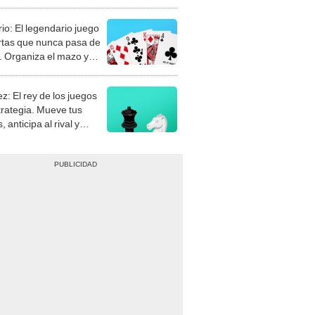
rio: El legendario juego
rtas que nunca pasa de
 Organiza el mazo y
stra tu habilidad.
z: El rey de los juegos
trategia. Mueve tus
, anticipa al rival y
gue el jaque mate.