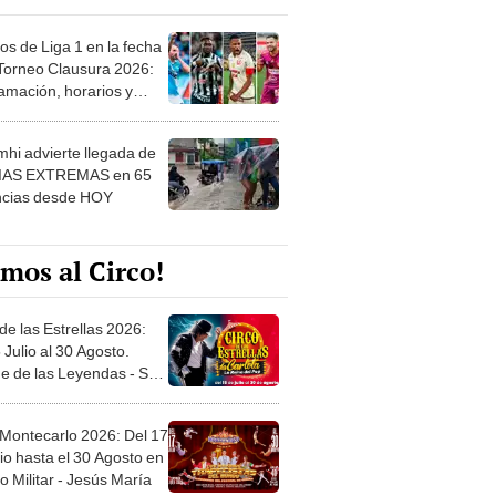
os de Liga 1 en la fecha
 Torneo Clausura 2026:
amación, horarios y
 ver
hi advierte llegada de
IAS EXTREMAS en 65
ncias desde HOY
mos al Circo!
de las Estrellas 2026:
 Julio al 30 Agosto.
e de las Leyendas - San
l
 Montecarlo 2026: Del 17
io hasta el 30 Agosto en
o Militar - Jesús María