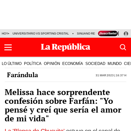
HOY
UNIVERSITARIO VS SPORTING CRISTAL
SINUANO RESULTADOS HOY
CA
LO ÚLTIMO
POLÍTICA
OPINIÓN
ECONOMÍA
SOCIEDAD
MUNDO
CIE
Farándula
31 Mar 2023 | 16:37 h
Melissa hace sorprendente
confesión sobre Farfán: "Yo
pensé y creí que sería el amor
de mi vida"