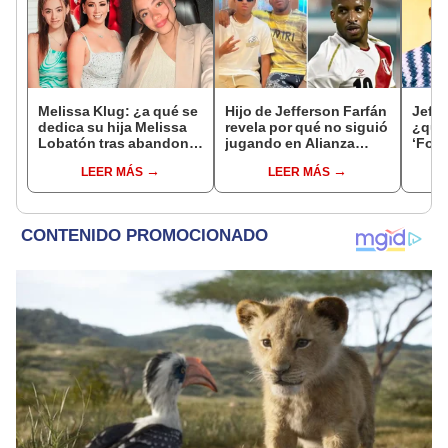
Melissa Klug: ¿a qué se
Hijo de Jefferson Farfán
Jeffe
dedica su hija Melissa
revela por qué no siguió
¿quié
Lobatón tras abandonar
jugando en Alianza
‘Foqu
su carrera universitaria?
Lima y el motivo
vez 
LEER MÁS
LEER MÁS
sorprende