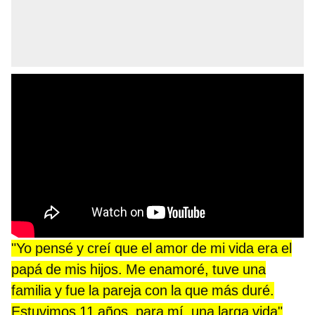
"Yo pensé y creí que el amor de mi vida era el
papá de mis hijos. Me enamoré, tuve una
familia y fue la pareja con la que más duré.
Estuvimos 11 años, para mí, una larga vida"
,