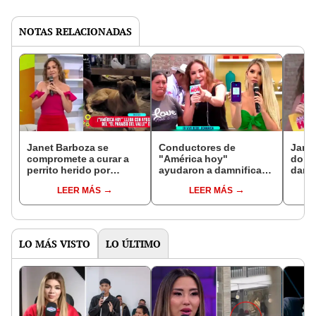
NOTAS RELACIONADAS
Janet Barboza se
Conductores de
Janet
compromete a curar a
"América hoy"
donac
perrito herido por
ayudaron a damnificada
damn
huaico en Jicamarca:
por huaico y le yapean
Jicam
LEER MÁS
LEER MÁS
"Situación dolorosa"
en vivo más de S/1.000
de Et
LO MÁS VISTO
LO ÚLTIMO