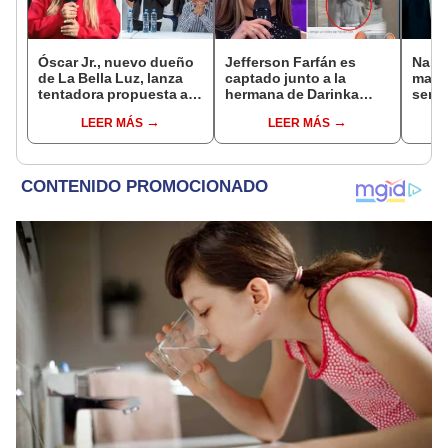
Óscar Jr., nuevo dueño
Jefferson Farfán es
Naldy
de La Bella Luz, lanza
captado junto a la
mant
tentadora propuesta a
hermana de Darinka
senti
Naldy Saldaña tras
Ramírez mientras Xiomy
de La
LEER MÁS
LEER MÁS
denuncia por
Kanashiro trabajaba: “Él
denun
tocamientos: “Va a
tiene sus…”
toca
haber otro tipo de ley”
pare