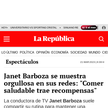
HOY
UNIVERSITARIO VS SPORTING CRISTAL
SINUANO RESULTADOS HOY
CA
LO ÚLTIMO
POLÍTICA
OPINIÓN
ECONOMÍA
SOCIEDAD
MUNDO
CIE
Espectáculos
21 Mar 2023 | 8:08 h
Janet Barboza se muestra
orgullosa en sus redes: "Comer
saludable trae recompensas"
La conductora de TV
Janet Barboza
suele
compartir su rutina para mantener una