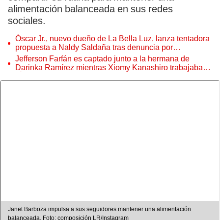
alimentación balanceada en sus redes
sociales.
Óscar Jr., nuevo dueño de La Bella Luz, lanza tentadora
propuesta a Naldy Saldaña tras denuncia por
tocamientos
Jefferson Farfán es captado junto a la hermana de
Darinka Ramírez mientras Xiomy Kanashiro trabajaba:
“Él tiene sus…”
Janet Barboza impulsa a sus seguidores mantener una alimentación
balanceada. Foto: composición LR/Instagram