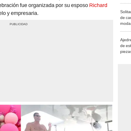
ebración fue organizada por su esposo
Richard
Solita
elo y empresaria.
de ca
moda.
demue
Ajedre
de es
piezas
consi