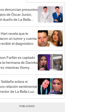
gos denuncian presuntos
atos de Óscar Junior,
1
del dueño de La Bella
"Humilla a los demás"
 Hart revela que le
taron un tumor y cuenta
2
recibió el diagnóstico:
res muy fuertes..."
rson Farfán es captado
 a la hermana de Darinka
3
ez mientras Xiomy
hiro trabajaba: “Él tiene
”
 Saldaña aclara si
vo relación sentimental
4
irector de La Bella Luz
denunciarlo por
ientos: “Me parece muy