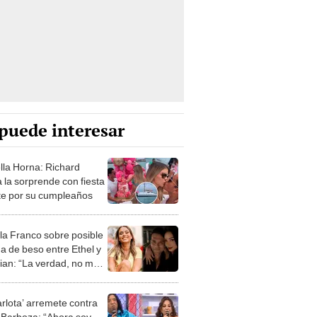
puede interesar
lla Horna: Richard
 la sorprende con fiesta
te por su cumpleaños
a Franco sobre posible
a de beso entre Ethel y
tian: “La verdad, no me
naba”
arlota’ arremete contra
 Barboza: “Ahora soy