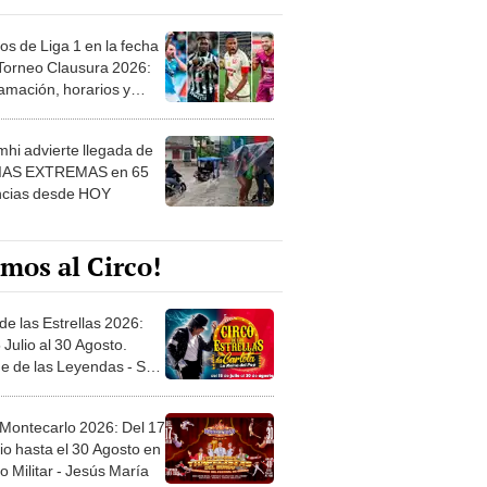
os de Liga 1 en la fecha
 Torneo Clausura 2026:
amación, horarios y
 ver
hi advierte llegada de
IAS EXTREMAS en 65
ncias desde HOY
mos al Circo!
de las Estrellas 2026:
 Julio al 30 Agosto.
e de las Leyendas - San
l
 Montecarlo 2026: Del 17
io hasta el 30 Agosto en
o Militar - Jesús María