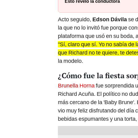
Esto reveló la conductora
Acto seguido,
Edson Dávila
se d
la que no lo invitó fue porque c
plataforma que usó en su boda, a
"Sí, claro que sí. Yo no sabía de
que Richard no te quiere, te det
la modelo.
¿Cómo fue la fiesta so
Brunella Horna
fue sorprendida u
Richard Acuña. El político no dud
más cercano de la 'Baby Brune'. 
vio muy feliz disfrutando del dí
bebidas espumantes y una torta,