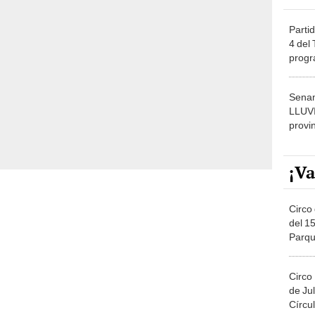
Partid
4 del
progr
dónde
Senam
LLUV
provi
¡Va
Circo 
del 15
Parqu
Migue
Circo
de Jul
Círcul