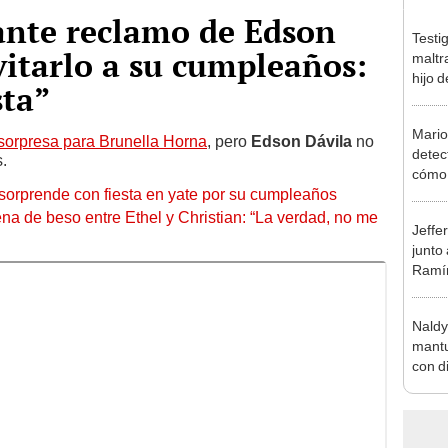
ante reclamo de Edson
Testi
vitarlo a su cumpleaños:
maltr
hijo 
sta”
Luz: 
Mario
 sorpresa para Brunella Horna
, pero
Edson Dávila
no
detec
s.
cómo 
sorprende con fiesta en yate por su cumpleaños
"Dolo
a de beso entre Ethel y Christian: “La verdad, no me
Jeffe
junto
Ramír
Kanas
sus…
Naldy
mantu
con d
tras 
tocam
bajo”