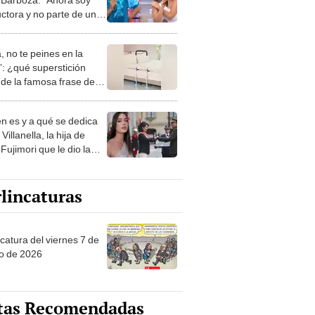
ctora y no parte de un
o”
, no te peines en la
: ¿qué superstición
de la famosa frase de
nanitos Verdes?
n es y a qué se dedica
Villanella, la hija de
Fujimori que le dio la
 a nivel nacional?
lincaturas
catura del viernes 7 de
o de 2026
tas Recomendadas