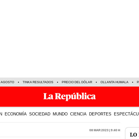
E AGOSTO
TINKA RESULTADOS
PRECIO DEL DÓLAR
OLLANTA HUMALA
P
N
ECONOMÍA
SOCIEDAD
MUNDO
CIENCIA
DEPORTES
ESPECTÁCU
08 Mar 2023 | 9:40 h
LO