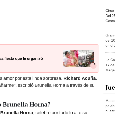
Circo
Del 2
Costa
Gran 
del 10
en el
a fiesta que le organizó
La Ca
17 de 
Mega 
s amor por esta linda sorpresa,
Richard Acuña
,
ñarme", escribió Brunella Horna a través de su
Ju
Maste
 Brunella Horna?
palab
nuest
,
Brunella Horna
, celebró por todo lo alto su