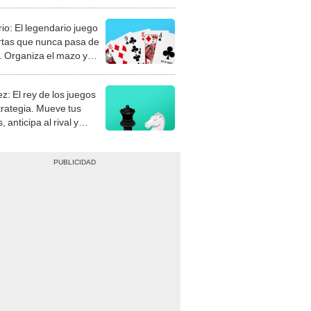
rio: El legendario juego
rtas que nunca pasa de
 Organiza el mazo y
stra tu habilidad.
z: El rey de los juegos
trategia. Mueve tus
, anticipa al rival y
gue el jaque mate.