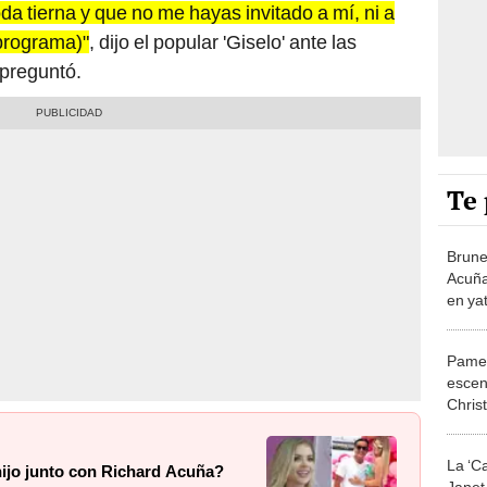
a tierna y que no me hayas invitado a mí, ni a
programa)"
, dijo el popular 'Giselo' ante las
 preguntó.
Te 
Brune
Acuña
en ya
Pamel
escen
Chris
imagi
La ‘C
hijo junto con Richard Acuña?
Janet