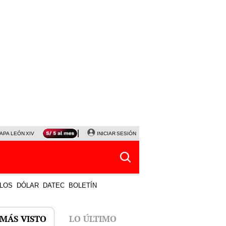
APA LEÓN XIV
NALDY SALDAÑA
INICIAR SESIÓN
LA BELLA LUZ
MAGALY MEDINA
HORÓS
LOS
DÓLAR
DATEC
BOLETÍN
 MÁS VISTO
LO ÚLTIMO