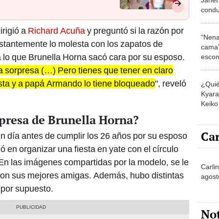
condu
elenc
irigió a
Richard Acuña
y preguntó si la razón por
“Nena
onstantemente lo molesta con los zapatos de
cama”
 lo que Brunella Horna sacó cara por su esposo.
escon
los E
 la sorpresa (…) Pero tienes que tener en claro
esta y a papá Armando lo tiene bloqueado
", reveló
¿Quié
Kyara 
Keiko 
contra
rpresa de Brunella Horna?
Car
n día antes de cumplir los 26 años por su esposo
ó en organizar una fiesta en yate con el círculo
En las imágenes compartidas por la modelo, se le
Carlin
a con sus mejores amigas. Además, hubo distintas
agost
 por supuesto.
No