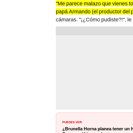
"Me parece malazo que vienes tod
papá Armando (el productor del 
cámaras. "¡¿Cómo pudiste?!", le
PUEDES VER:
¿Brunella Horna planea tener un 