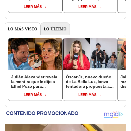
su historia de amor?
Logré que padres firmen
hijo:
LEER MÁS
LEER MÁS
a hijos
tapar
LO MÁS VISTO
LO ÚLTIMO
Julián Alexander revela
Óscar Jr., nuevo dueño
Jaime
la mentira que le dijo a
de La Bella Luz, lanza
razón
Ethel Pozo para
tentadora propuesta a
dist
conquistarla: “Si no, no
Naldy Saldaña tras
sus h
LEER MÁS
LEER MÁS
hubiéramos salido”
denuncia por
del 
tocamientos: “Va a
donde
haber otro tipo de ley”
madr