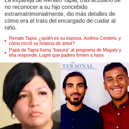
La expareja de Renato Tapia, tras acusarlo de
no reconocer a su hijo concebido
extramatrimonialmente, dio más detalles de
cómo era el trato del encargado de cuidar al
niño.
Renato Tapia: ¿quién es su esposa, Andrea Cordero, y
cómo inició su historia de amor?
Papá de Tapia llama "basura" al programa de Magaly y
ella responde: Logré que padres firmen a hijos