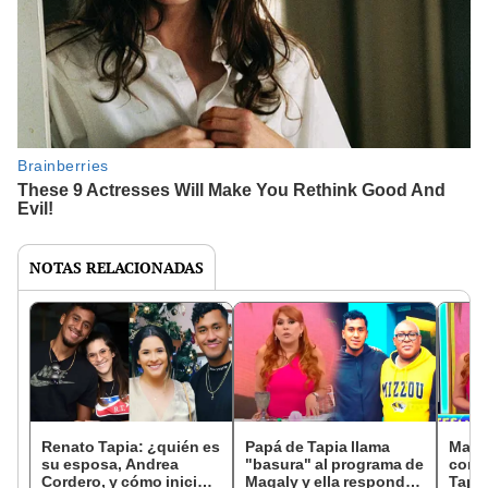
NOTAS RELACIONADAS
Renato Tapia: ¿quién es
Papá de Tapia llama
Magal
su esposa, Andrea
"basura" al programa de
comu
Cordero, y cómo inició
Magaly y ella responde:
Tapi