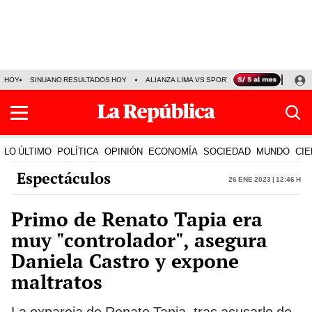
HOY
SINUANO RESULTADOS HOY
ALIANZA LIMA VS SPORT BOYS
JORGE MES
LO ÚLTIMO
POLÍTICA
OPINIÓN
ECONOMÍA
SOCIEDAD
MUNDO
CIE
Espectáculos
26 Ene 2023 | 12:46 h
Primo de Renato Tapia era
muy "controlador", asegura
Daniela Castro y expone
maltratos