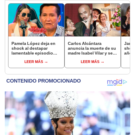
Pamela López deja en
Carlos Alcántara
Janet
shock al destapar
anuncia la muerte de su
shock
lamentable episodio
madre Isabel Vilar y se
años 
que vivió con dueños
despide con
empre
LEER MÁS
LEER MÁS
de La Bella Luz: "Hasta
conmovedor mensaje:
pleni
el día de hoy ..."
“Siempre te recordaré”