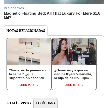
NOTAS RELACIONADAS
“Nena, no te peines en
¿Quién es y a qué se
la cama”: ¿qué
dedica Kyara Villanella,
superstición esconde la
la hija de Keiko Fujimori
famosa frase de los
que le dio la contra a
LEER MÁS
LEER MÁS
Enanitos Verdes?
nivel nacional?
LO MÁS VISTO
LO ÚLTIMO