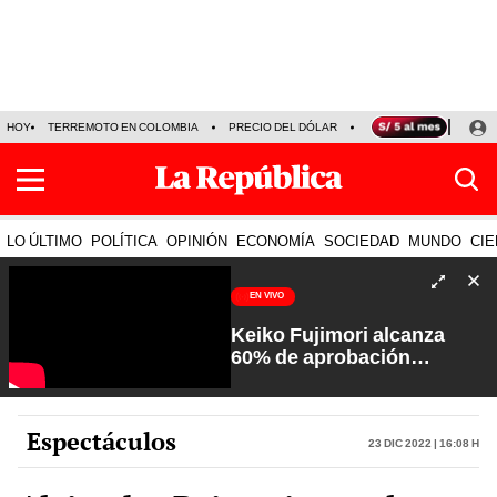
HOY
TERREMOTO EN COLOMBIA
PRECIO DEL DÓLAR
KEIKO FUJIMORI
P
LO ÚLTIMO
POLÍTICA
OPINIÓN
ECONOMÍA
SOCIEDAD
MUNDO
CIE
EN VIVO
Keiko Fujimori alcanza
60% de aprobación
ciudadana | Sin Guion con
Rosa María Palacios
Espectáculos
23 Dic 2022 | 16:08 h