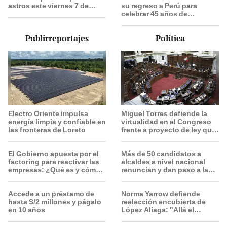
astros este viernes 7 de
su regreso a Perú para
agosto, según Jhan
celebrar 45 años de
Sandoval
trayectoria musical: "Los
espero para cantar con
Publirreportajes
Política
todos ustedes”
Electro Oriente impulsa
Miguel Torres defiende la
energía limpia y confiable en
virtualidad en el Congreso
las fronteras de Loreto
frente a proyecto de ley que
plantea la presencialidad
El Gobierno apuesta por el
Más de 50 candidatos a
factoring para reactivar las
alcaldes a nivel nacional
empresas: ¿Qué es y cómo
renuncian y dan paso a la
funciona?
reelección encubierta
Accede a un préstamo de
Norma Yarrow defiende
hasta S/2 millones y págalo
reelección encubierta de
en 10 años
López Aliaga: "Allá el
Jurado que se deja sacar la
vuelta"