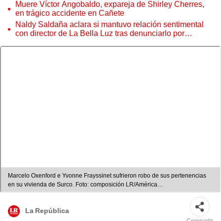
Muere Víctor Angobaldo, expareja de Shirley Cherres,
en trágico accidente en Cañete
Naldy Saldaña aclara si mantuvo relación sentimental
con director de La Bella Luz tras denunciarlo por
tocamientos: “Me parece muy bajo”
Marcelo Oxenford e Yvonne Frayssinet sufrieron robo de sus pertenencias
en su vivienda de Surco. Foto: composición LR/América
TV/Instagram/Juliana Oxenford
La República