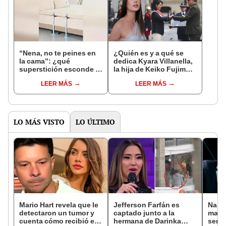
“Nena, no te peines en
¿Quién es y a qué se
la cama”: ¿qué
dedica Kyara Villanella,
superstición esconde la
la hija de Keiko Fujimori
famosa frase de los
que le dio la contra a
LEER MÁS
LEER MÁS
Enanitos Verdes?
nivel nacional?
LO MÁS VISTO
LO ÚLTIMO
Mario Hart revela que le
Jefferson Farfán es
Naldy
detectaron un tumor y
captado junto a la
mant
cuenta cómo recibió el
hermana de Darinka
senti