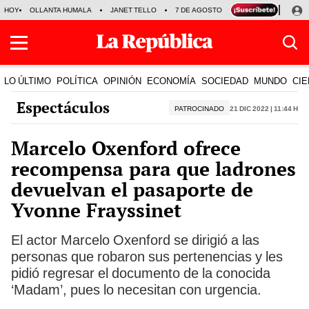
HOY
OLLANTA HUMALA
JANET TELLO
7 DE AGOSTO
TINKA RESULTADOS
LO ÚLTIMO
POLÍTICA
OPINIÓN
ECONOMÍA
SOCIEDAD
MUNDO
CIE
Espectáculos
PATROCINADO
21 Dic 2022 | 11:44 h
Marcelo Oxenford ofrece
recompensa para que ladrones
devuelvan el pasaporte de
Yvonne Frayssinet
El actor Marcelo Oxenford se dirigió a las
personas que robaron sus pertenencias y les
pidió regresar el documento de la conocida
‘Madam’, pues lo necesitan con urgencia.