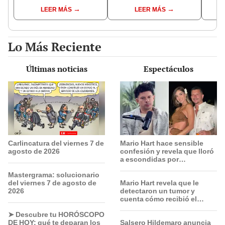
diagnóstico: "Dolores
Ramírez mientras Xiomy
de La
LEER MÁS
LEER MÁS
muy fuertes..."
Kanashiro trabajaba: “Él
denun
tiene sus…”
toca
pare
Lo Más Reciente
Últimas noticias
Espectáculos
Carlincatura del viernes 7 de
Mario Hart hace sensible
agosto de 2026
confesión y revela que lloró
a escondidas por
separación de Korina
Mastergrama: solucionario
Rivadeneira: "Sufrí mucho.
del viernes 7 de agosto de
Mario Hart revela que le
Ella no me ha visto"
2026
detectaron un tumor y
cuenta cómo recibió el
diagnóstico: "Dolores muy
➤ Descubre tu HORÓSCOPO
fuertes..."
DE HOY: qué te deparan los
Salsero Hildemaro anuncia