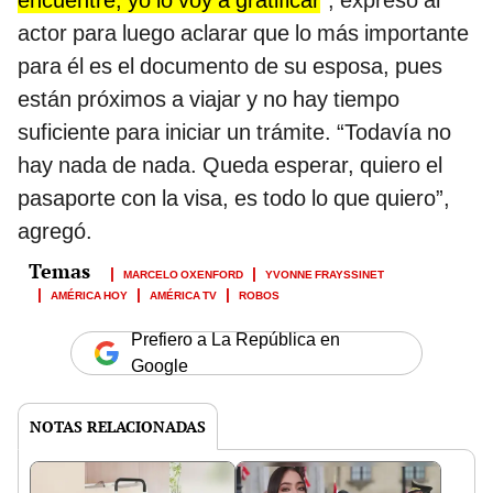
encuentre, yo lo voy a gratificar
”, expresó al
actor para luego aclarar que lo más importante
para él es el documento de su esposa, pues
están próximos a viajar y no hay tiempo
suficiente para iniciar un trámite. “Todavía no
hay nada de nada. Queda esperar, quiero el
pasaporte con la visa, es todo lo que quiero”,
agregó.
MARCELO OXENFORD
YVONNE FRAYSSINET
AMÉRICA HOY
AMÉRICA TV
ROBOS
Prefiero a La República en
Google
NOTAS RELACIONADAS