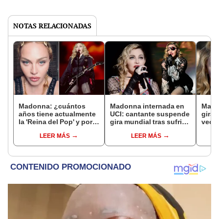
NOTAS RELACIONADAS
Madonna: ¿cuántos
Madonna internada en
Mado
años tiene actualmente
UCI: cantante suspende
gira 
la 'Reina del Pop' y por
gira mundial tras sufrir
veces
qué fue internada en
grave infección
antes
LEER MÁS
LEER MÁS
UCI?