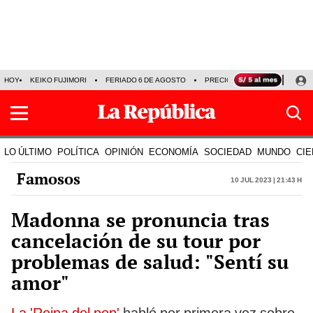
HOY
KEIKO FUJIMORI
FERIADO 6 DE AGOSTO
PRECIO DEL DÓLAR
MUNDI
LO ÚLTIMO
POLÍTICA
OPINIÓN
ECONOMÍA
SOCIEDAD
MUNDO
CIE
Famosos
10 Jul 2023 | 21:43 h
Madonna se pronuncia tras
cancelación de su tour por
problemas de salud: "Sentí su
amor"