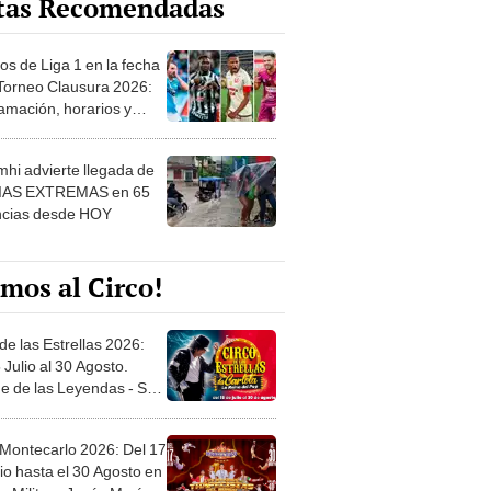
os de Liga 1 en la fecha
 Torneo Clausura 2026:
amación, horarios y
 ver
hi advierte llegada de
IAS EXTREMAS en 65
ncias desde HOY
mos al Circo!
de las Estrellas 2026:
 Julio al 30 Agosto.
e de las Leyendas - San
l
 Montecarlo 2026: Del 17
io hasta el 30 Agosto en
o Militar - Jesús María