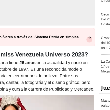
Circo
Del 2
Costa
ívares a través del Sistema Patria en simples
Gran 
del 10
en el
, miss Venezuela Universo 2023?
La Ca
lana tiene
26 años
en la actualidad y nació en
17 de 
octubre de 1997. Es una reconocida modelo
Mega 
toria en certámenes de belleza. Entre sus
ra, cantar, la fotografía y el diseño gráfico; pero
Ju
bina y cursa la carrera de Publicidad y Mercadeo.
Maste
palab
nuest