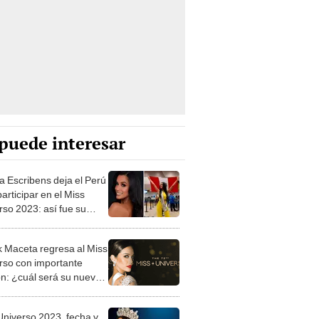
puede interesar
a Escribens deja el Perú
articipar en el Miss
rso 2023: así fue su
dida
k Maceta regresa al Miss
rso con importante
ón: ¿cuál será su nuevo
n el certamen?
Universo 2023, fecha y
io confirmado: ¿cuándo