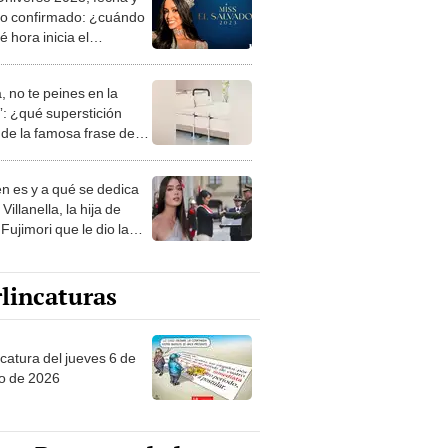
é hora inicia el
amen?
, no te peines en la
: ¿qué superstición
de la famosa frase de
nanitos Verdes?
n es y a qué se dedica
Villanella, la hija de
Fujimori que le dio la
 a nivel nacional?
lincaturas
ncatura del jueves 6 de
o de 2026
tas Recomendadas