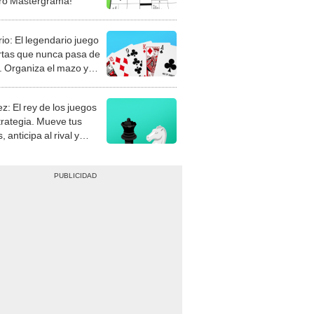
rio: El legendario juego
rtas que nunca pasa de
 Organiza el mazo y
stra tu habilidad.
z: El rey de los juegos
trategia. Mueve tus
, anticipa al rival y
gue el jaque mate.