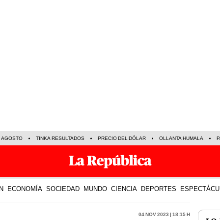
E AGOSTO
TINKA RESULTADOS
PRECIO DEL DÓLAR
OLLANTA HUMALA
P
N
ECONOMÍA
SOCIEDAD
MUNDO
CIENCIA
DEPORTES
ESPECTÁCU
04 Nov 2023 | 18:15 h
LO