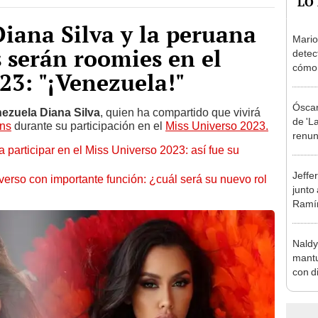
iana Silva y la peruana
Mario
 serán roomies en el
detec
cómo 
23: "¡Venezuela!"
"Dolo
Óscar
ezuela Diana Silva
, quien ha compartido que vivirá
de 'La
ns
durante su participación en el
Miss Universo 2023.
renun
 participar en el Miss Universo 2023: así fue su
orque
Sald
Jeffe
verso con importante función: ¿cuál será su nuevo rol
junto
Ramír
Kanas
sus…
Naldy
mantu
con d
tras 
tocam
bajo”