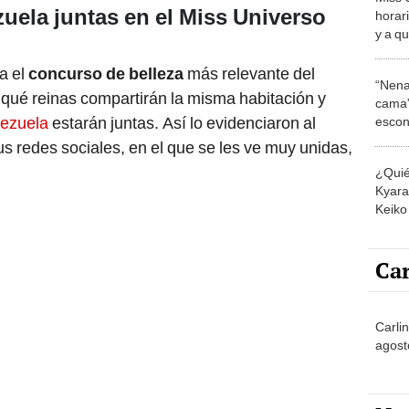
uela juntas en el Miss Universo
y a qu
cert
a el
concurso de belleza
más relevante del
“Nena
qué reinas compartirán la misma habitación y
cama”
nezuela
estarán juntas. Así lo evidenciaron al
escon
los E
us redes sociales, en el que se les ve muy unidas,
¿Quié
Kyara 
Keiko 
contra
Car
Carli
agost
No