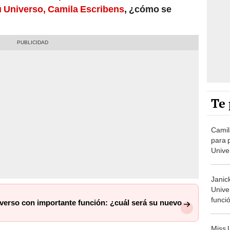
 Universo, Camila Escribens
, ¿cómo se
Te 
Camil
para p
Unive
despe
Janic
Unive
funci
iverso con importante función: ¿cuál será su nuevo
rol e
Miss 
horar