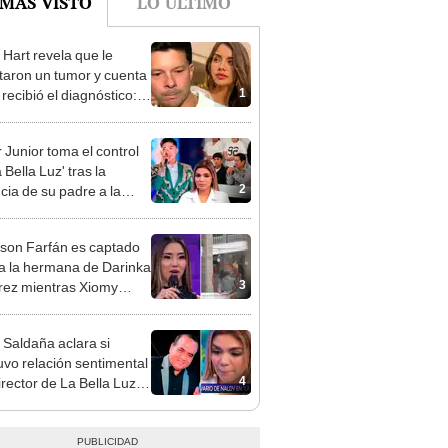
 Hart revela que le
taron un tumor y cuenta
1
recibió el diagnóstico:
res muy fuertes..."
 Junior toma el control
 Bella Luz' tras la
2
cia de su padre a la
sta por caso Naldy
aña
rson Farfán es captado
 a la hermana de Darinka
3
ez mientras Xiomy
hiro trabajaba: “Él tiene
”
 Saldaña aclara si
vo relación sentimental
4
irector de La Bella Luz
denunciarlo por
ientos: “Me parece muy