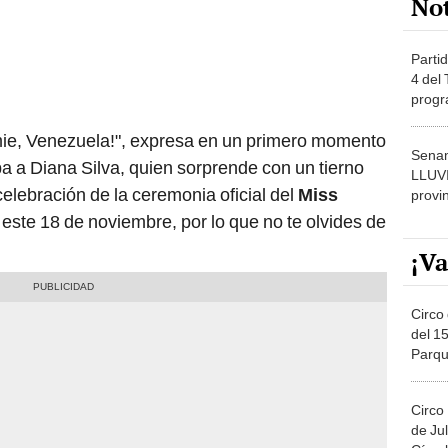
Partid
4 del
progr
dónde
mie, Venezuela!", expresa en un primero momento
Senam
a a Diana Silva, quien sorprende con un tierno
LLUV
celebración de la ceremonia oficial del
Miss
provi
 este 18 de noviembre, por lo que no te olvides de
¡Va
Circo 
del 15
Parqu
Migue
Circo
de Jul
Círcul