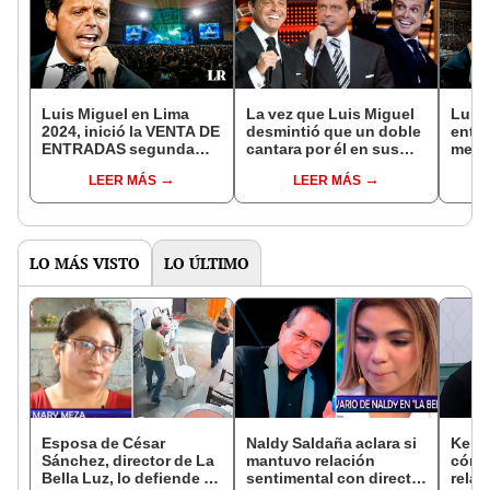
Luis Miguel en Lima
La vez que Luis Miguel
Luis 
2024, inició la VENTA DE
desmintió que un doble
entra
ENTRADAS segunda
cantara por él en sus
meno
fecha HOY: Usuarios
conciertos
su co
LEER MÁS
LEER MÁS
logran comprar boletos
Estad
LO MÁS VISTO
LO ÚLTIMO
Esposa de César
Naldy Saldaña aclara si
Kenji
Sánchez, director de La
mantuvo relación
cómo 
Bella Luz, lo defiende y
sentimental con director
relac