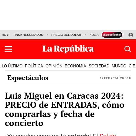
HOY
TINKA RESULTADOS
PRECIO DEL DÓLAR
7 DE AGOSTO
OLLANTA H
LO ÚLTIMO
POLÍTICA
OPINIÓN
ECONOMÍA
SOCIEDAD
MUNDO
CIE
Espectáculos
12 Feb 2024 | 20:56 h
Luis Miguel en Caracas 2024:
PRECIO de ENTRADAS, cómo
comprarlas y fecha de
concierto