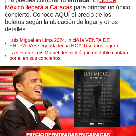
¡Ya puedes comprar tu
entrada
! El
Sol de
México llegará a Caracas
para brindar un único
concierto. Conoce AQUÍ el precio de los
boletos según la ubicación de lugar y otros
detalles.
Luis Miguel en Lima 2024, inició la VENTA DE
ENTRADAS segunda fecha HOY: Usuarios logran
comprar boletos
La vez que Luis Miguel desmintió que un doble cantara
por él en sus conciertos