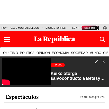
HOY
CASO MOCHASUELDOS
MIGUEL TORRES
LEY PULPÍN
PRECIO DEL
LO ÚLTIMO
POLÍTICA
OPINIÓN
ECONOMÍA
SOCIEDAD
MUNDO
CIE
EN VIVO
Keiko otorga
salvoconducto a Betssy
Chávez y renuevan
Petroperú | Sin Guion con
Rosa María Palacios
Espectáculos
23 Jul 2023 | 21:47 h