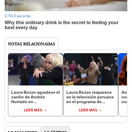
NOTAS RELACIONADAS
Laura Bozzo agradece el
Laura Bozzo reaparece
Andr
cariño de Andrés
en la televisión peruana
contr
Hurtado en
en el programa de
comp
Panamericana TV: “Me
Andrés Hurtado
Bozz
LEER MÁS
LEER MÁS
siento como una reina”
arma