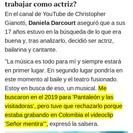
trabajar como actriz?
En el canal de YouTube de Christopher
Gianotti,
Daniela Darcourt
aseguró que a sus
17 años estuvo en la búsqueda de lo que era
buena y, tras analizarlo, decidió ser actriz,
bailarina y cantante.
"La música es todo para mí y siempre estará
en primer lugar. En segundo lugar pondría en
este momento al baile y el teatro fusionado.
Estoy en busca de eso, un musical.
Me
buscaron en el 2019 para 'Pantaleón y las
visitadoras', pero tuve que rechazarlo porque
estaba grabando en Colombia el videoclip
'Señor mentira'",
expresó la salsera.