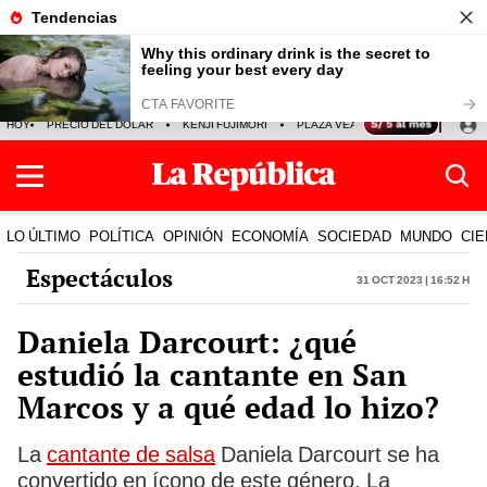
HOY
PRECIO DEL DÓLAR
KENJI FUJIMORI
PLAZA VEA
FERIADOS
KE
LO ÚLTIMO
POLÍTICA
OPINIÓN
ECONOMÍA
SOCIEDAD
MUNDO
CIE
Espectáculos
31 Oct 2023 | 16:52 h
Daniela Darcourt: ¿qué
estudió la cantante en San
Marcos y a qué edad lo hizo?
La
cantante de salsa
Daniela Darcourt se ha
convertido en ícono de este género. La