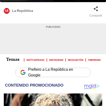
La República
Compartir
NATTI NATASHA
INSTAGRAM
REGGAETÓN
TWERKING
Prefiero a La República en
Google