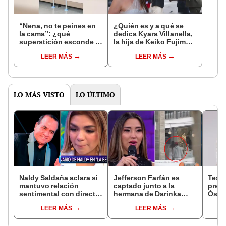
“Nena, no te peines en
¿Quién es y a qué se
la cama”: ¿qué
dedica Kyara Villanella,
superstición esconde la
la hija de Keiko Fujimori
famosa frase de los
que le dio la contra a
LEER MÁS
LEER MÁS
Enanitos Verdes?
nivel nacional?
LO MÁS VISTO
LO ÚLTIMO
Naldy Saldaña aclara si
Jefferson Farfán es
Test
mantuvo relación
captado junto a la
presu
sentimental con director
hermana de Darinka
Óscar
de La Bella Luz tras
Ramírez mientras Xiomy
dueño
LEER MÁS
LEER MÁS
denunciarlo por
Kanashiro trabajaba: “Él
"Humi
tocamientos: “Me
tiene sus…”
parece muy bajo”