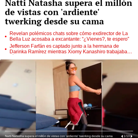
Natti Natasha supera el millón
de vistas con 'ardiente'
twerking desde su cama
Revelan polémicos chats sobre cómo exdirector de La
Bella Luz acosaba a excantante: “¿Vienes?, te espero”
Jefferson Farfán es captado junto a la hermana de
Darinka Ramírez mientras Xiomy Kanashiro trabajaba:
“Él tiene sus…”
Natti Natasha supera el millón de vistas con 'ardiente' twerking desde su cama
1
/
10