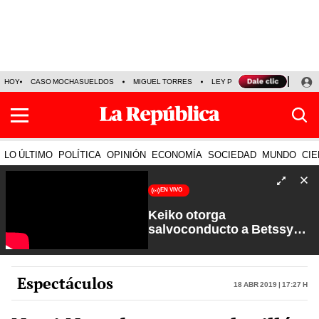
HOY
CASO MOCHASUELDOS
MIGUEL TORRES
LEY PULPÍN
PRECIO DEL
LO ÚLTIMO
POLÍTICA
OPINIÓN
ECONOMÍA
SOCIEDAD
MUNDO
CIE
EN VIVO
Keiko otorga
salvoconducto a Betssy
Chávez y renuevan
Petroperú | Sin Guion con
Rosa María Palacios
Espectáculos
18 Abr 2019 | 17:27 h