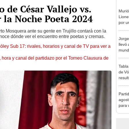
 de César Vallejo vs.
Murió
r la Noche Poeta 2024
Lione
por u
enfe
to Mosquera ante su gente en Trujillo contará con la
onoce dónde ver el encuentro entre poetas y cremas.
Jorge
llevó 
óley Sub 17: rivales, horarios y canal de TV para ver a
mundi
en la 
ía, hora y canal del partidazo por el Torneo Clausura de
Tabla
de Vó
resul
en fa
Parti
agost
para 