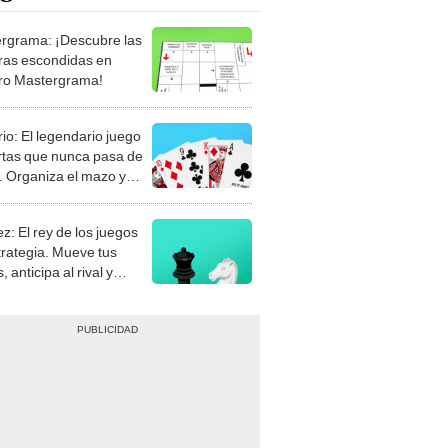
rgrama: ¡Descubre las
ras escondidas en
ro Mastergrama!
rio: El legendario juego
rtas que nunca pasa de
 Organiza el mazo y
stra tu habilidad.
z: El rey de los juegos
trategia. Mueve tus
, anticipa al rival y
gue el jaque mate.