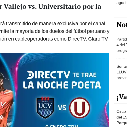
agost
 Vallejo vs. Universitario por la
No
 será transmitido de manera exclusiva por el canal
mite la mayoría de los duelos del fútbol peruano y
pción en cableoperadoras como DirecTV, Claro TV
Partid
4 del
progr
dónde
Senam
LLUV
provi
¡Va
Circo 
del 15
Parqu