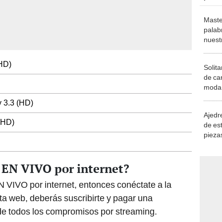
Maste
palab
nuest
(HD)
Solita
de ca
moda.
demue
 3.3 (HD)
Ajedre
(HD)
de es
piezas
consi
 EN VIVO por internet?
N VIVO por internet, entonces conéctate a la
sta web, deberás suscribirte y pagar una
de todos los compromisos por streaming.