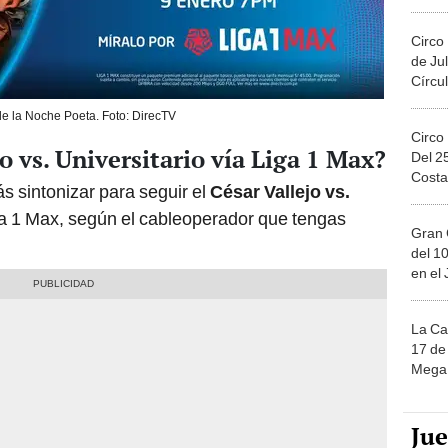
Migue
Circo
de Jul
Círcul
e la Noche Poeta. Foto: DirecTV
Circo
o vs. Universitario vía Liga 1 Max?
Del 2
Costa
s sintonizar para seguir el
César Vallejo vs.
ga 1 Max, según el cableoperador que tengas
Gran 
del 10
en el
La Ca
17 de 
Mega 
Ju