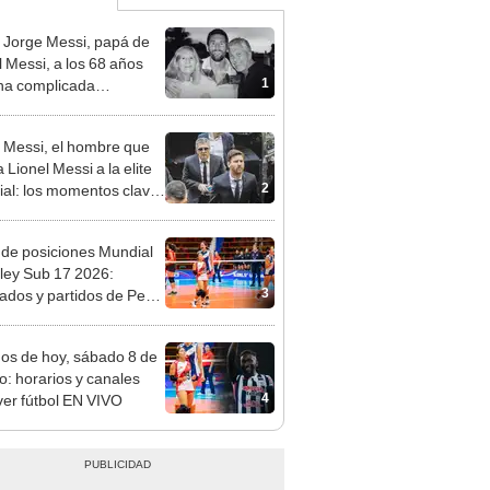
 Jorge Messi, papá de
l Messi, a los 68 años
1
na complicada
rmedad
 Messi, el hombre que
a Lionel Messi a la elite
2
al: los momentos clave
carrera de su hijo
 de posiciones Mundial
ley Sub 17 2026:
3
tados y partidos de Perú
se de grupos
dos de hoy, sábado 8 de
o: horarios y canales
4
ver fútbol EN VIVO