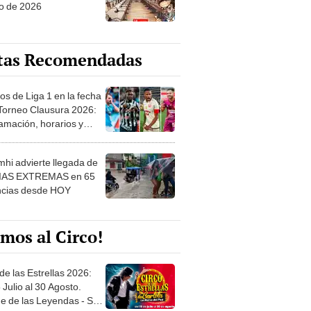
o de 2026
tas Recomendadas
os de Liga 1 en la fecha
 Torneo Clausura 2026:
amación, horarios y
 ver
hi advierte llegada de
IAS EXTREMAS en 65
ncias desde HOY
mos al Circo!
de las Estrellas 2026:
 Julio al 30 Agosto.
e de las Leyendas - San