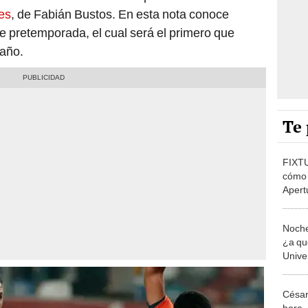
es
, de Fabián Bustos. En esta nota conoce
e pretemporada, el cual será el primero que
 año.
Te 
FIXTU
cómo 
Apert
Noche
¿a qué
Univer
ONLI
César 
hora, 