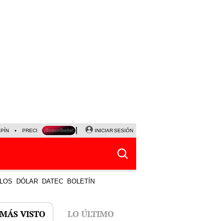
LPÍN
PRECIO DEL DÓLAR
CORTE DE LUZ
INICIAR SESIÓN
VIERNES 7 DE AGOSTO
ALBER
LOS
DÓLAR
DATEC
BOLETÍN
 MÁS VISTO
LO ÚLTIMO