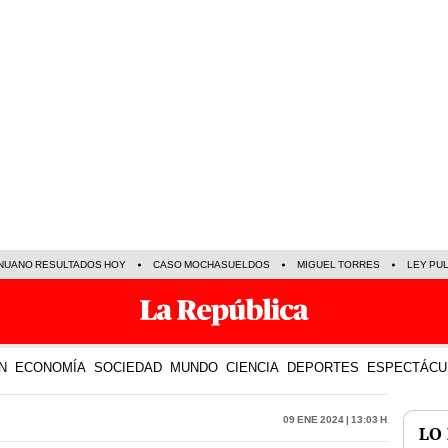
NUANO RESULTADOS HOY
CASO MOCHASUELDOS
MIGUEL TORRES
LEY PU
N
ECONOMÍA
SOCIEDAD
MUNDO
CIENCIA
DEPORTES
ESPECTÁCU
09 Ene 2024 | 13:03 h
LO