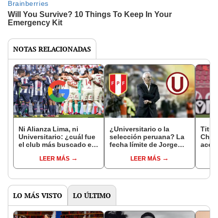
NOTAS RELACIONADAS
Ni Alianza Lima, ni
¿Universitario o la
Titul
Universitario: ¿cuál fue
selección peruana? La
Chile
el club más buscado en
fecha límite de Jorge
acer
Perú en el 2023?
Fossati para definir su
Unive
LEER MÁS
LEER MÁS
futuro
un b
LO MÁS VISTO
LO ÚLTIMO