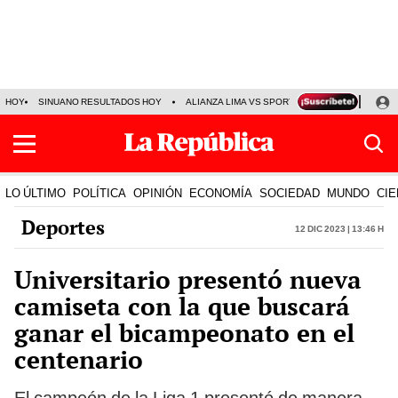
HOY
SINUANO RESULTADOS HOY
ALIANZA LIMA VS SPORT BOYS
JORGE MES
LO ÚLTIMO
POLÍTICA
OPINIÓN
ECONOMÍA
SOCIEDAD
MUNDO
CIE
Deportes
12 Dic 2023 | 13:46 h
Universitario presentó nueva
camiseta con la que buscará
ganar el bicampeonato en el
centenario