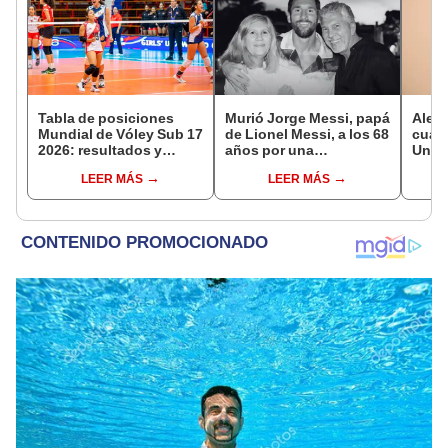
Tabla de posiciones
Murió Jorge Messi, papá
Alexa
Mundial de Vóley Sub 17
de Lionel Messi, a los 68
cuart
2026: resultados y
años por una
Unive
partidos de Perú en fase
complicada enfermedad
Depor
LEER MÁS
LEER MÁS
de grupos