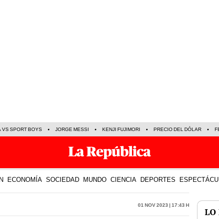
A VS SPORT BOYS
JORGE MESSI
KENJI FUJIMORI
PRECIO DEL DÓLAR
F
N
ECONOMÍA
SOCIEDAD
MUNDO
CIENCIA
DEPORTES
ESPECTÁCU
01 Nov 2023 | 17:43 h
LO