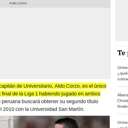
Te 
Univer
¿quié
cotiza
la Lig
capitán de Universitario, Aldo Corzo, es el único
la final de la Liga 1 habiendo jugado en ambos
Alian
Chris
ón peruana buscará obtener su segundo título
finale
el 2010 con la Universidad San Martín.
por la
Univer
¿quié