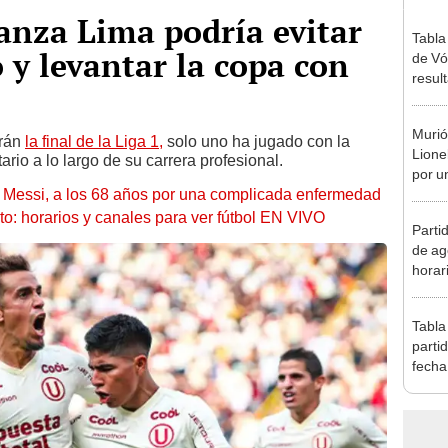
anza Lima podría evitar
Tabla
 y levantar la copa con
de Vó
resul
en fa
Murió
arán
la final de la Liga 1,
solo uno ha jugado con la
Lione
rio a lo largo de su carrera profesional.
por u
l Messi, a los 68 años por una complicada enfermedad
enfe
to: horarios y canales para ver fútbol EN VIVO
Parti
de ag
horar
fútbo
Tabla
parti
fecha
posic