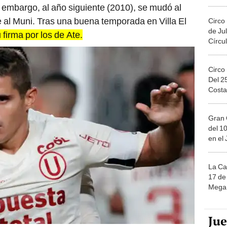
Migue
 embargo, al año siguiente (2010), se mudó al
e al Muni. Tras una buena temporada en Villa El
Circo
de Jul
firma por los de Ate.
Círcul
Circo
Del 2
Costa
Gran 
del 10
en el
La Ca
17 de 
Mega 
Ju