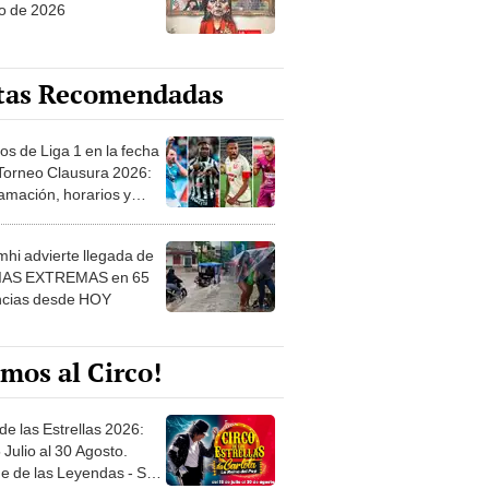
o de 2026
tas Recomendadas
os de Liga 1 en la fecha
 Torneo Clausura 2026:
amación, horarios y
 ver
hi advierte llegada de
IAS EXTREMAS en 65
ncias desde HOY
mos al Circo!
de las Estrellas 2026:
 Julio al 30 Agosto.
e de las Leyendas - San