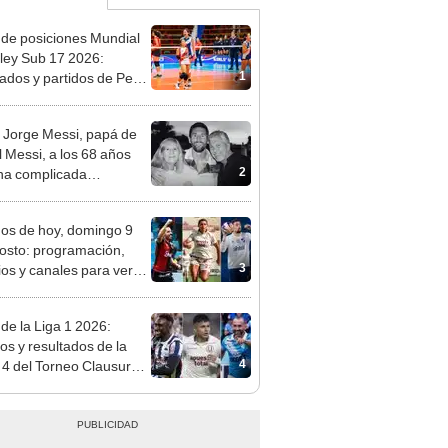
 de posiciones Mundial
ley Sub 17 2026:
1
tados y partidos de Perú
se de grupos
 Jorge Messi, papá de
l Messi, a los 68 años
2
na complicada
rmedad
dos de hoy, domingo 9
osto: programación,
3
ios y canales para ver
l EN VIVO
 de la Liga 1 2026:
dos y resultados de la
4
 4 del Torneo Clausura y
iones del Acumulado