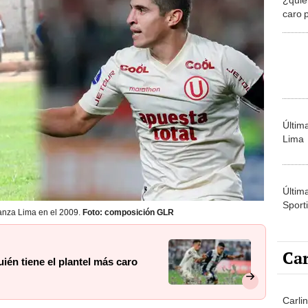
caro p
1?
Últim
Lima
Últim
Sporti
anza Lima en el 2009.
Foto: composición GLR
Car
uién tiene el plantel más caro
Carli