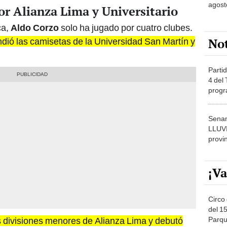
agost
or Alianza Lima y Universitario
ca,
Aldo Corzo
solo ha jugado por cuatro clubes.
No
ió las camisetas de la Universidad San Martín y
Partid
4 del
progr
dónde
Senam
LLUV
provi
¡Va
Circo 
del 15
Parqu
s divisiones menores de Alianza Lima y debutó