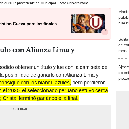
 en el 2017 procedente de Municipal.
Foto: Universitario
Maste
palab
nuest
stian Cueva para las finales
Solita
de ca
tulo con Alianza Lima y
moda.
demue
podido obtener un título y fue con la camiseta de
Ajedre
de es
la posibilidad de ganarlo con Alianza Lima y
piezas
 consigue con los blanquiazules,
pero perdieron
consi
n el 2020, el seleccionado peruano estuvo cerca
ng Cristal terminó ganándole la final.