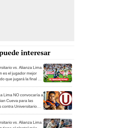
puede interesar
sitario vs. Alianza Lima:
n es el jugador mejor
do que jugará la final de
a 1?
za Lima NO convocaría a
tian Cueva para las
s contra Universitario
 Liga 1
sitario vs. Alianza Lima:
n tiene el plantel más