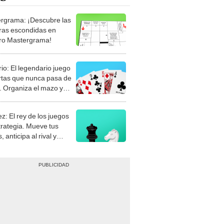
rgrama: ¡Descubre las
ras escondidas en
ro Mastergrama!
rio: El legendario juego
rtas que nunca pasa de
 Organiza el mazo y
stra tu habilidad.
z: El rey de los juegos
trategia. Mueve tus
, anticipa al rival y
gue el jaque mate.