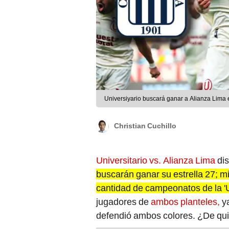
Universiyario buscará ganar a Alianza Lima e
Christian Cuchillo
Universitario vs. Alianza Lima
dis
buscarán ganar su estrella 27; m
cantidad de campeonatos de la 'U
jugadores de
ambos planteles,
ya
defendió ambos colores. ¿De qui