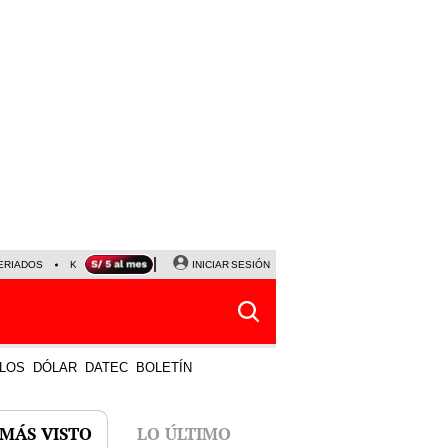
ERIADOS
KEIKO FUJIMORI
NALDY SALDAÑA
INICIAR SESIÓN
JAVIER MILEI
PARTIDOS DE
LOS
DÓLAR
DATEC
BOLETÍN
 MÁS VISTO
LO ÚLTIMO