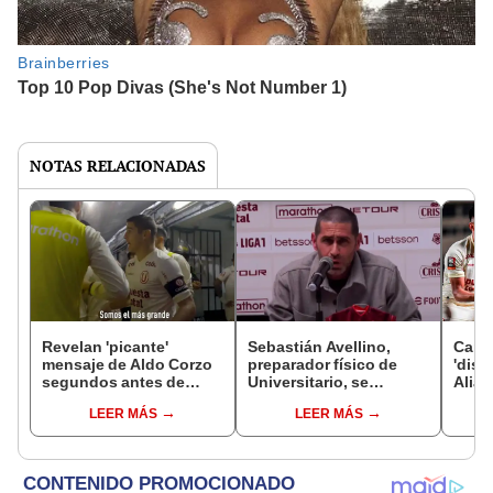
NOTAS RELACIONADAS
Revelan 'picante'
Sebastián Avellino,
Carva
mensaje de Aldo Corzo
preparador físico de
'disp
segundos antes de
Universitario, se
Alian
pisar Matute: "Somos el
pronunció tras ser
"Llor
LEER MÁS
LEER MÁS
más grande"
liberado en Brasil
minu