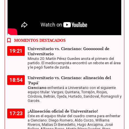
Universitario se puso adelante en el primer tiempo con gol de
Martín Pérez Guedes. Foto: Cienciano
MOMENTOS DESTACADOS
Universitario vs. Cienciano: Goooooool de
19:21
Universitario
Minuto 20: Martín Pérez Guedes anota el primero del
partido. El mediocampista encontró un rebote en el área
y le pegó fuerte de zurda.
Universitario vs. Cienciano: alineación del
18:54
'Papá'
Cienciano
enfrentará a Universitario con el siguiente
equipo titular: Vargas; Quintana, Torrejón, Riojas,
Córdova, Beltrán, Ojeda, Hurtado, Sandoval, Romagnoli y
Garcés.
¡Alineación oficial de Universitario!
17:23
Este es el equipo titular del cuadro crema para enfrentar
a Cienciano: Diego Romero, Aldo Corzo, Williams
Riveros, Matías Di Benedetto, Hugo Ancajima, José
Bolívar, Alfonso Barco, Martín Pérez Guedes, Piero