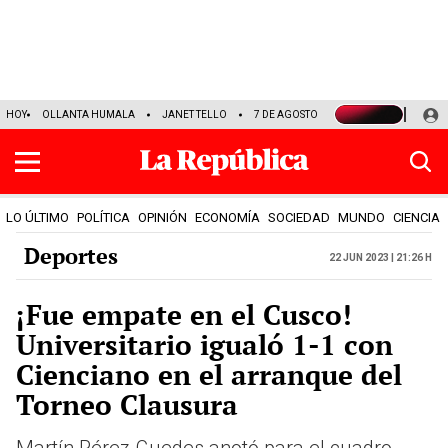
HOY
OLLANTA HUMALA
JANET TELLO
7 DE AGOSTO
TINKA RESULTADOS
LO ÚLTIMO
POLÍTICA
OPINIÓN
ECONOMÍA
SOCIEDAD
MUNDO
CIENCIA
Deportes
22 Jun 2023 | 21:26 h
¡Fue empate en el Cusco!
Universitario igualó 1-1 con
Cienciano en el arranque del
Torneo Clausura