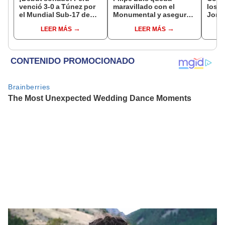
venció 3-0 a Túnez por
maravillado con el
los 3
el Mundial Sub-17 de
Monumental y asegura
Jorge
Vóley 2026
que siempre lo ha hecho
carta
LEER MÁS
LEER MÁS
feliz: "Un estadio que
jugar
forja leyendas"
Elimi