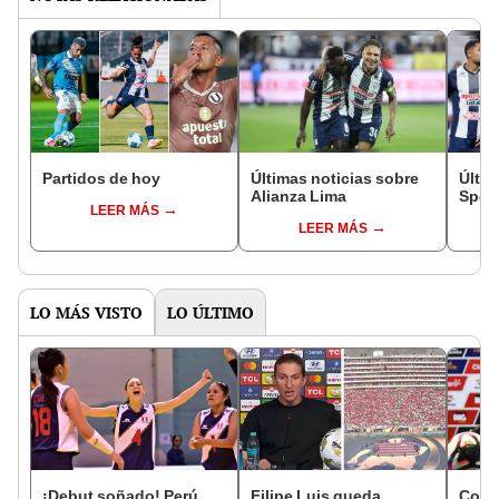
Partidos de hoy
Últimas noticias sobre
Últim
Alianza Lima
Sport
LEER MÁS
LEER MÁS
LO MÁS VISTO
LO ÚLTIMO
¡Debut soñado! Perú
Filipe Luis queda
Con 