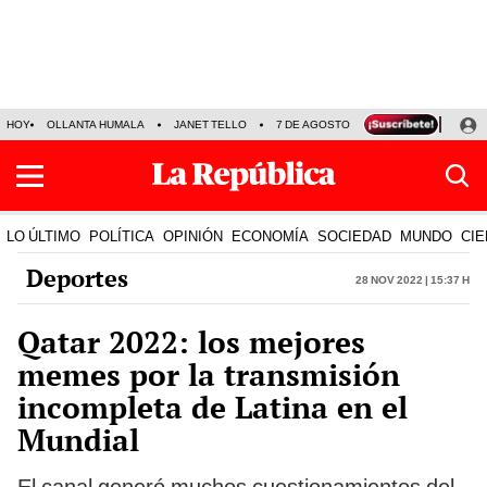
HOY
OLLANTA HUMALA
JANET TELLO
7 DE AGOSTO
TINKA RESULTADOS
LO ÚLTIMO
POLÍTICA
OPINIÓN
ECONOMÍA
SOCIEDAD
MUNDO
CIE
Deportes
28 Nov 2022 | 15:37 h
Qatar 2022: los mejores
memes por la transmisión
incompleta de Latina en el
Mundial