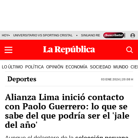
HOY
UNIVERSITARIO VS SPORTING CRISTAL
SINUANO RESULTADOS HOY
CA
LO ÚLTIMO
POLÍTICA
OPINIÓN
ECONOMÍA
SOCIEDAD
MUNDO
CIE
Deportes
03 Ene 2024 | 20:08 h
Alianza Lima inició contacto
con Paolo Guerrero: lo que se
sabe del que podría ser el 'jale
del año'