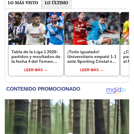
LO MÁS VISTO
LO ÚLTIMO
Tabla de la Liga 1 2026:
¡Todo igualado!
¿Cuál
partidos y resultados de
Universitario empató 1-1
parti
la fecha 4 del Torneo
ante Sporting Cristal en
el Mu
Clausura y posiciones
el estadio Monumental
el ca
LEER MÁS
LEER MÁS
del Acumulado
por el Torneo Clausura
de la Liga 1 2026