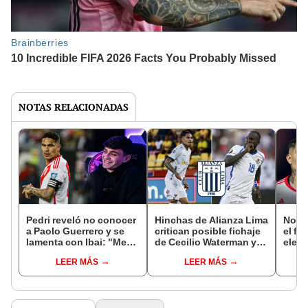
NOTAS RELACIONADAS
Pedri reveló no conocer
Hinchas de Alianza Lima
No es
a Paolo Guerrero y se
critican posible fichaje
el fu
lamenta con Ibai: "Me
de Cecilio Waterman y
elegi
van a matar los de Perú"
piden a Paolo Guerrero
juga
LEER MÁS
LEER MÁS
2023