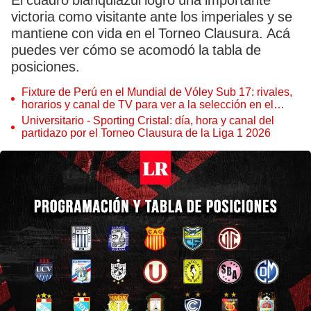
El cuadro blanquiazul logró una importante
victoria como visitante ante los imperiales y se
mantiene con vida en el Torneo Clausura. Acá
puedes ver cómo se acomodó la tabla de
posiciones.
Fixture de Perú en el Mundial de Vóley Sub 17: rivales,
horarios y canal de TV para ver a la selección en el
torneo
Universitario - Sporting Cristal: día, hora y canal del
partidazo por el Torneo Clausura de la Liga 1 2026