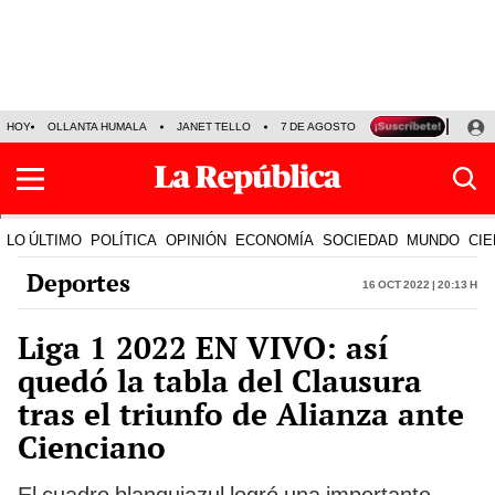
HOY
OLLANTA HUMALA
JANET TELLO
7 DE AGOSTO
TINKA RESULTADOS
LO ÚLTIMO
POLÍTICA
OPINIÓN
ECONOMÍA
SOCIEDAD
MUNDO
CIE
Deportes
16 Oct 2022 | 20:13 h
Liga 1 2022 EN VIVO: así
quedó la tabla del Clausura
tras el triunfo de Alianza ante
Cienciano