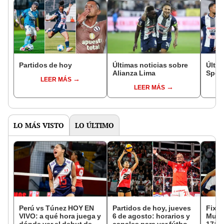
Partidos de hoy
Últimas noticias sobre
Últim
Alianza Lima
Sport
LEER MÁS
LEER MÁS
LO MÁS VISTO
LO ÚLTIMO
Perú vs Túnez HOY EN
Partidos de hoy, jueves
Fixtu
VIVO: a qué hora juega y
6 de agosto: horarios y
Mund
dónde ver el debut de la
canales para ver fútbol
17: r