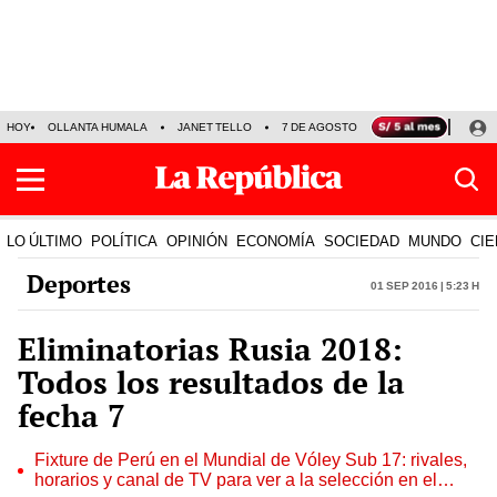
HOY
OLLANTA HUMALA
JANET TELLO
7 DE AGOSTO
TINKA RESULTADOS
LO ÚLTIMO
POLÍTICA
OPINIÓN
ECONOMÍA
SOCIEDAD
MUNDO
CIE
Deportes
01 Sep 2016 | 5:23 h
Eliminatorias Rusia 2018:
Todos los resultados de la
fecha 7
Fixture de Perú en el Mundial de Vóley Sub 17: rivales,
horarios y canal de TV para ver a la selección en el