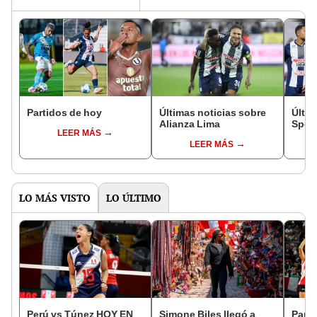
Partidos de hoy
Últimas noticias sobre
Últim
Alianza Lima
Sport
LEER MÁS
LEER MÁS
LO MÁS VISTO
LO ÚLTIMO
Perú vs Túnez HOY EN
Simone Biles llegó a
Parti