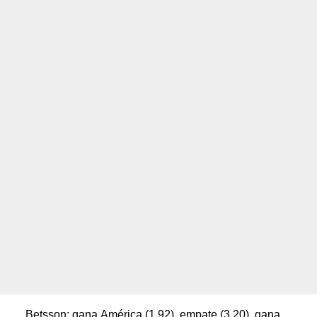
Betsson: gana América (1,92), empate (3,20), gana