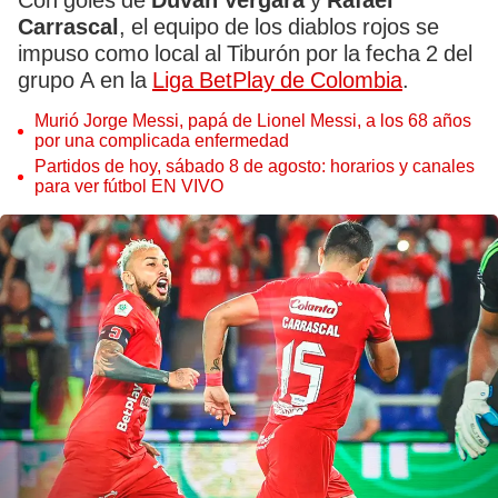
Con goles de
Duván Vergara
y
Rafael
Carrascal
, el equipo de los diablos rojos se
impuso como local al Tiburón por la fecha 2 del
grupo A en la
Liga BetPlay de Colombia
.
Murió Jorge Messi, papá de Lionel Messi, a los 68 años
por una complicada enfermedad
Partidos de hoy, sábado 8 de agosto: horarios y canales
para ver fútbol EN VIVO