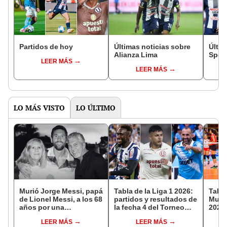
Partidos de hoy
Últimas noticias sobre
Últim
Alianza Lima
Sport
LEER MÁS
LEER MÁS
LO MÁS VISTO
LO ÚLTIMO
Murió Jorge Messi, papá
Tabla de la Liga 1 2026:
Tabla
de Lionel Messi, a los 68
partidos y resultados de
Mundi
años por una
la fecha 4 del Torneo
2026:
complicada enfermedad
Clausura y posiciones
parti
LEER MÁS
LEER MÁS
del Acumulado
de g