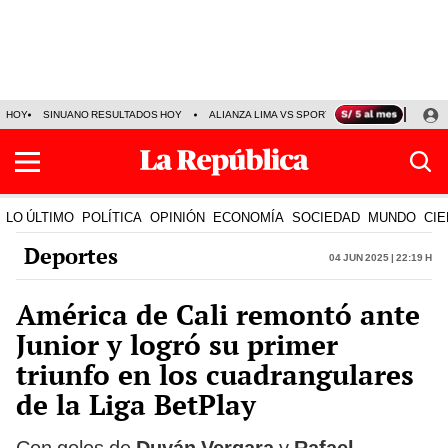
HOY
SINUANO RESULTADOS HOY
ALIANZA LIMA VS SPORT BOYS
JORGE MES
LO ÚLTIMO
POLÍTICA
OPINIÓN
ECONOMÍA
SOCIEDAD
MUNDO
CIE
Deportes
04 Jun 2025 | 22:19 h
América de Cali remontó ante
Junior y logró su primer
triunfo en los cuadrangulares
de la Liga BetPlay