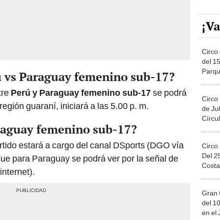
¡Va
Circo 
del 15
Parqu
ú vs Paraguay femenino sub-17?
Migue
tre
Perú y Paraguay femenino sub-17
se podrá
Circo
región guaraní, iniciará a las 5.00 p. m.
de Jul
Círcul
raguay femenino sub-17?
rtido estará a cargo del canal DSports (DGO vía
Circo
Del 2
que para Paraguay se podrá ver por la señal de
Costa
internet).
Gran 
del 10
en el