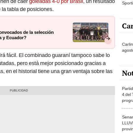
ienen de caer
goleadas 4-0 por Brasil
, un resultado
Sporti
e la tabla de posiciones.
Car
convocados de la selección
a y Ecuador?
Carli
agost
rá fácil. El combinado guaraní tampoco sabe lo
tadas, pero está mejor posicionado gracias a
 en el historial tiene una gran ventaja sobre las
No
Partid
4 del
progr
dónde
Senam
LLUV
provi