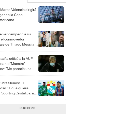
 Marco Valencia dirigirá
gar en la Copa
1
mericana
e ver campeón a su
 el conmovedor
2
je de Thiago Messi a
 antes de la final
aña criticó a la AUF
esar al ‘Maestro’
3
ez: ”Me pareció una
ión descerebrada”
3 brasileños! El
oso 11 que quiere
4
 Sporting Cristal para
el título del 2024