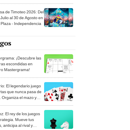
sa de Timoteo 2026: Del
Julio al 30 de Agosto en
Plaza - Independencia
egos
rgrama: ¡Descubre las
ras escondidas en
ro Mastergrama!
rio: El legendario juego
rtas que nunca pasa de
 Organiza el mazo y
stra tu habilidad.
z: El rey de los juegos
trategia. Mueve tus
, anticipa al rival y