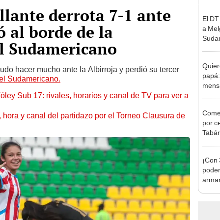
llante derrota 7-1 ante
El DT
 al borde de la
a Mel
Suda
el Sudamericano
Quier
udo hacer mucho ante la Albirroja y perdió su tercer
papá:
 del Sudamericano.
mensa
óley Sub 17: rivales, horarios y canal de TV para ver a
Lionel
Comes
ía, hora y canal del partidazo por el Torneo Clausura de
por c
Tabár
decis
¡Con 
poder
armar
ganar 