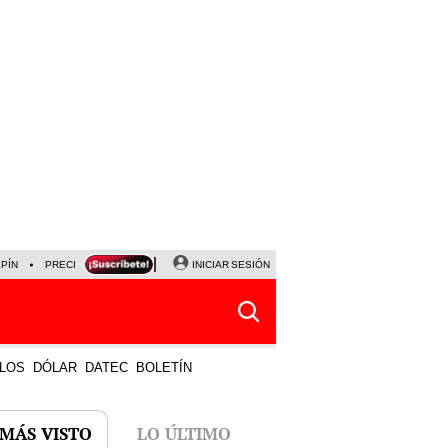
LPÍN
PRECIO DEL DÓLAR
CORTE DE LUZ
INICIAR SESIÓN
VIERNES 7 DE AGOSTO
ALBER
LOS
DÓLAR
DATEC
BOLETÍN
 MÁS VISTO
LO ÚLTIMO