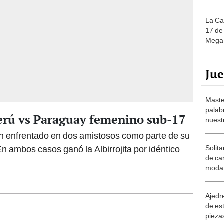
La Ca
17 de 
Mega 
Ju
Maste
palab
Perú vs Paraguay femenino sub-17
nuest
n enfrentado en dos amistosos como parte de su
Solita
n ambos casos ganó la Albirrojita por idéntico
de ca
moda.
demue
Ajedre
de es
piezas