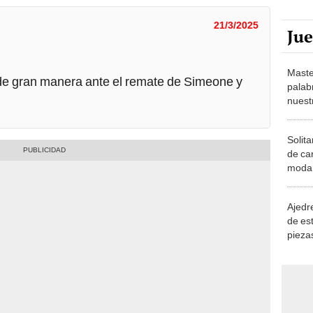
21/3/2025
Ju
Maste
e gran manera ante el remate de Simeone y
palab
nuest
Solita
de ca
moda.
demue
Ajedre
de es
piezas
consi