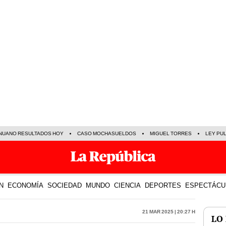
NUANO RESULTADOS HOY
CASO MOCHASUELDOS
MIGUEL TORRES
LEY PU
N
ECONOMÍA
SOCIEDAD
MUNDO
CIENCIA
DEPORTES
ESPECTÁCU
21 Mar 2025 | 20:27 h
LO