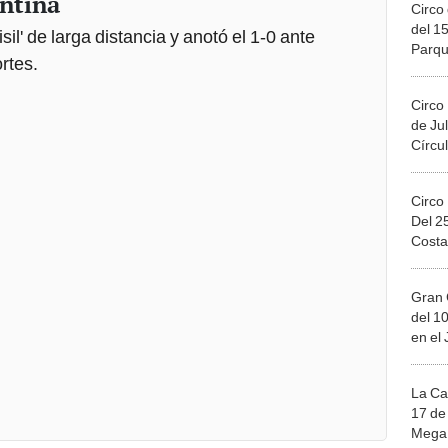
ntina
Circo 
del 15
l' de larga distancia y anotó el 1-0 ante
Parqu
rtes.
Migue
Circo
de Jul
Círcul
Circo
Del 2
Costa
Gran 
del 10
en el
La Ca
17 de 
Mega 