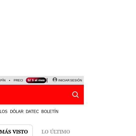
LPÍN
PRECIO DEL DÓLAR
CORTE DE LUZ
INICIAR SESIÓN
VIERNES 7 DE AGOSTO
ALBER
LOS
DÓLAR
DATEC
BOLETÍN
 MÁS VISTO
LO ÚLTIMO