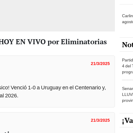
Carli
agost
 HOY EN VIVO por Eliminatorias
No
Partid
21/3/2025
4 del
progr
dónde
sico! Venció 1-0 a Uruguay en el Centenario y,
Senam
LLUV
ial 2026.
provi
¡Va
21/3/2025