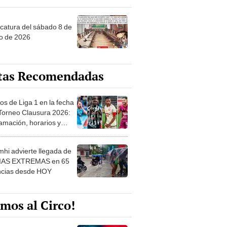
ncatura del sábado 8 de
o de 2026
tas Recomendadas
os de Liga 1 en la fecha
 Torneo Clausura 2026:
amación, horarios y
 ver
hi advierte llegada de
IAS EXTREMAS en 65
ncias desde HOY
mos al Circo!