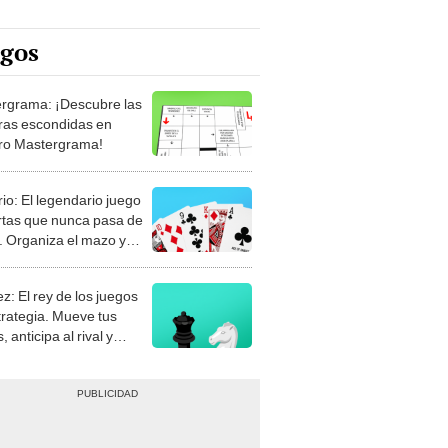
egos
rgrama: ¡Descubre las
ras escondidas en
ro Mastergrama!
rio: El legendario juego
rtas que nunca pasa de
 Organiza el mazo y
stra tu habilidad.
z: El rey de los juegos
trategia. Mueve tus
, anticipa al rival y
gue el jaque mate.