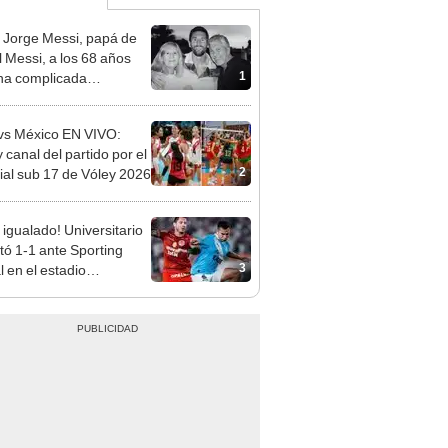
 Jorge Messi, papá de
l Messi, a los 68 años
1
na complicada
rmedad
vs México EN VIVO:
 canal del partido por el
2
al sub 17 de Vóley 2026
 igualado! Universitario
ó 1-1 ante Sporting
3
l en el estadio
ental por el Torneo
ura de la Liga 1 2026