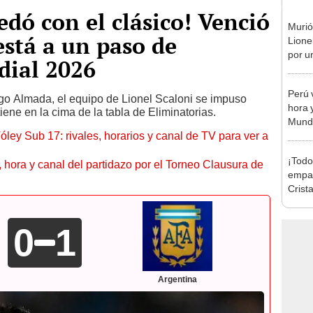
edó con el clásico! Venció
Murió
está a un paso de
Lione
por u
dial 2026
enfe
Perú 
go Almada, el equipo de Lionel Scaloni se impuso
hora y
ene en la cima de la tabla de Eliminatorias.
Mundi
óley Sub 17: rivales, horarios y canal de TV para ver a
¡Todo
ía, hora y canal del partidazo por el Torneo Clausura de
empat
Crista
Monum
Claus
0
1
Argentina