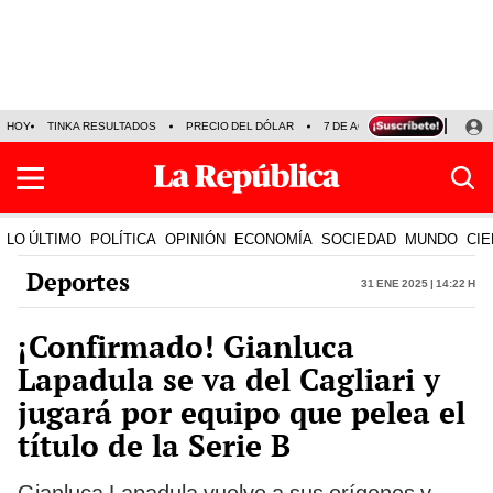
HOY
TINKA RESULTADOS
PRECIO DEL DÓLAR
7 DE AGOSTO
OLLANTA H
LO ÚLTIMO
POLÍTICA
OPINIÓN
ECONOMÍA
SOCIEDAD
MUNDO
CIE
Deportes
31 Ene 2025 | 14:22 h
¡Confirmado! Gianluca
Lapadula se va del Cagliari y
jugará por equipo que pelea el
título de la Serie B