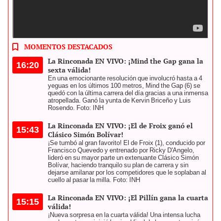
Las carreras en La Rinconada de este domingo 27 de octubre
pertenecerán a la reunión 41 del año. Foto: composición LR
MOMENTOS DESTACADOS
La Rinconada EN VIVO: ¡Mind the Gap gana la
16:20
sexta válida!
En una emocionante resolución que involucró hasta a 4
yeguas en los últimos 100 metros, Mind the Gap (6) se
quedó con la última carrera del día gracias a una inmensa
atropellada. Ganó la yunta de Kervin Briceño y Luis
Rosendo. Foto: INH
La Rinconada EN VIVO: ¡El de Froix ganó el
15:43
Clásico Simón Bolívar!
¡Se tumbó al gran favorito! El de Froix (1), conducido por
Francisco Quevedo y entrenado por Ricky D'Angelo,
lideró en su mayor parte un extenuante Clásico Simón
Bolívar, haciendo tranquilo su plan de carrera y sin
dejarse amilanar por los competidores que le soplaban al
cuello al pasar la milla. Foto: INH
La Rinconada EN VIVO: ¡El Pillín gana la cuarta
15:15
válida!
¡Nueva sorpresa en la cuarta válida! Una intensa lucha