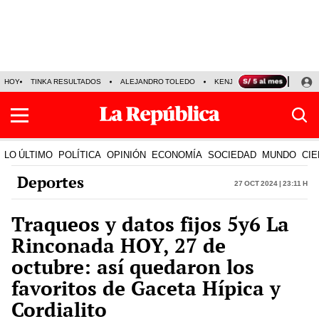
HOY
TINKA RESULTADOS
ALEJANDRO TOLEDO
KENJI FUJIMORI
PRECIO
LO ÚLTIMO
POLÍTICA
OPINIÓN
ECONOMÍA
SOCIEDAD
MUNDO
CIE
Deportes
27 Oct 2024 | 23:11 h
Traqueos y datos fijos 5y6 La
Rinconada HOY, 27 de
octubre: así quedaron los
favoritos de Gaceta Hípica y
Cordialito