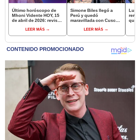
Último horóscopo de
Simone Biles llegó a
Luis 
Mhoni Vidente HOY, 15
Perú y quedó
renun
de abril de 2026: revisa
maravillada con Cusco:
quien
las predicciones de tu
"Estoy encantada con
funci
LEER MÁS
LEER MÁS
signo y entérate si te
lo hermoso que es este
en M
espera un día
país"
afortunado