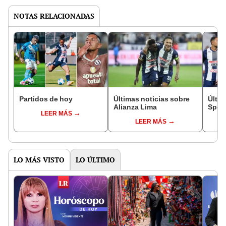
NOTAS RELACIONADAS
Partidos de hoy
Últimas noticias sobre
Últim
Alianza Lima
Sport
LEER MÁS
LEER MÁS
LO MÁS VISTO
LO ÚLTIMO