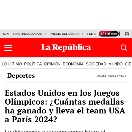
HOY
TINKA RESULTADOS
PRECIO DEL DÓLAR
7 DE AGOSTO
OLLANTA H
LO ÚLTIMO
POLÍTICA
OPINIÓN
ECONOMÍA
SOCIEDAD
MUNDO
CIE
Deportes
26 Jul 2024 | 17:52 h
Estados Unidos en los Juegos
Olímpicos: ¿Cuántas medallas
ha ganado y lleva el team USA
a París 2024?