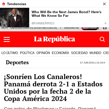
HOY
UNIVERSITARIO VS SPORTING CRISTAL
SINUANO RESULTADOS HOY
CA
LO ÚLTIMO
POLÍTICA
OPINIÓN
ECONOMÍA
SOCIEDAD
MUNDO
CIE
Deportes
27 Jun 2024 | 19:18 h
¡Sonríen Los Canaleros!
Panamá derrota 2-1 a Estados
Unidos por la fecha 2 de la
Copa América 2024