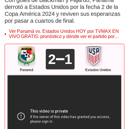
Con goles de Blackman y Fajardo, Panamá
derrotó a Estados Unidos por la fecha 2 de la
Copa América 2024 y reviven sus esperanzas
por pasar a cuartos de final.
Ver Panamá vs. Estados Unidos HOY por TVMAX EN
VIVO GRATIS: pronóstico y dónde ver el partido por
Copa América
2
1
Panamá
Estados Unidos