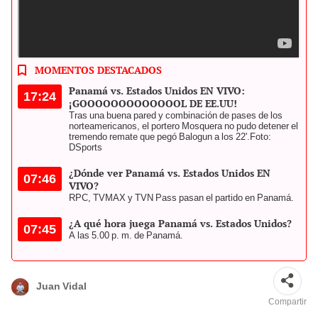
Panamá integra el Grupo C de la Copa América 2024 junto a
Uruguay, Estados Unidos y Bolivia. Foto: composición LR
MOMENTOS DESTACADOS
Panamá vs. Estados Unidos EN VIVO:
17:24
¡GOOOOOOOOOOOOOL DE EE.UU!
Tras una buena pared y combinación de pases de los
norteamericanos, el portero Mosquera no pudo detener el
tremendo remate que pegó Balogun a los 22'.
Foto:
DSports
¿Dónde ver Panamá vs. Estados Unidos EN
07:46
VIVO?
RPC, TVMAX y TVN Pass pasan el partido en Panamá.
¿A qué hora juega Panamá vs. Estados Unidos?
07:45
A las 5.00 p. m. de Panamá.
Juan Vidal
Compartir