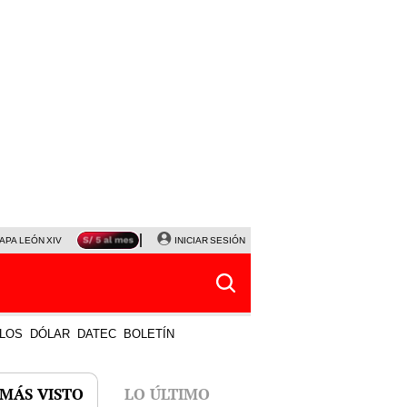
APA LEÓN XIV
NALDY SALDAÑA
INICIAR SESIÓN
LA BELLA LUZ
MAGALY MEDINA
HORÓS
LOS
DÓLAR
DATEC
BOLETÍN
 MÁS VISTO
LO ÚLTIMO