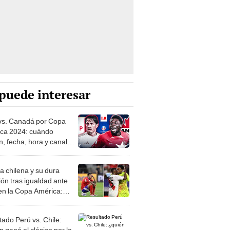
puede interesar
vs. Canadá por Copa
ca 2024: cuándo
n, fecha, hora y canal
rmado de la selección
ana
a chilena y su dura
ión tras igualdad ante
en la Copa América:
icamos un pobre
te"
tado Perú vs. Chile:
 ganó el clásico por la