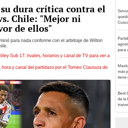
su dura crítica contra el
Simon
vs. Chile: "Mejor ni
quedó
Cusco
vor de ellos"
lo he
Parti
rminó para nada conforme con el arbitraje de Wilton
agost
hile.
para 
óley Sub 17: rivales, horarios y canal de TV para ver a
Maxlo
ía, hora y canal del partidazo por el Torneo Clausura de
más j
tiene
menor
peru
Best 
de la
trans
respo