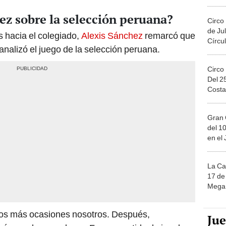
Migue
ez sobre la selección peruana?
Circo
de Jul
 hacia el colegiado,
Alexis Sánchez
remarcó que
Círcul
analizó el juego de la selección peruana.
Circo
Del 2
Costa
Gran 
del 10
en el
La Ca
17 de 
Mega 
mos más ocasiones nosotros. Después,
Ju