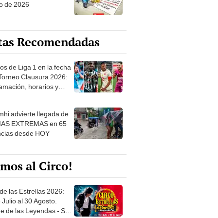
o de 2026
tas Recomendadas
os de Liga 1 en la fecha
 Torneo Clausura 2026:
amación, horarios y
 ver
hi advierte llegada de
IAS EXTREMAS en 65
ncias desde HOY
mos al Circo!
de las Estrellas 2026:
 Julio al 30 Agosto.
e de las Leyendas - San