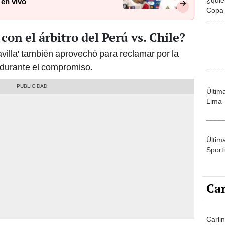
 en vivo
Copa 
con el árbitro del Perú vs. Chile?
aravilla' también aprovechó para reclamar por la
n durante el compromiso.
Últim
Lima
Últim
Sporti
Car
Carli