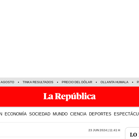
E AGOSTO
TINKA RESULTADOS
PRECIO DEL DÓLAR
OLLANTA HUMALA
P
N
ECONOMÍA
SOCIEDAD
MUNDO
CIENCIA
DEPORTES
ESPECTÁCU
23 Jun 2024 | 11:41 h
LO