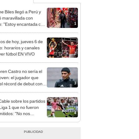
e Biles llegó a Perú y
 maravillada con
1
: "Estoy encantada con
rmoso que es este país"
dos de hoy, jueves 6 de
o: horarios y canales
2
ver fútbol EN VIVO
ren Castro no sería el
oven: el jugador que
3
 el récord de debut con
 edad en la selección
ana
Cable sobre los partidos
 Liga 1 que no fueron
4
mitidos: "No nos
nsabilizamos"