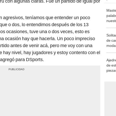
 con algunas claras. Fue un partido de igual por
Maste
palab
n agresivos, teníamos que entender un poco
nuest
toque o dos, lo entendimos después de los 13
os ocasiones, tuve una o dos veces, esto es
Solita
a ocasión hay que hacerla. Un poco impreciso
de ca
rtido antes de venir acá, pero me voy con una
moda.
demue
hay nivel, hay jugadores y estoy contento con el
 agregó para DSports.
Ajedre
de es
piezas
consi