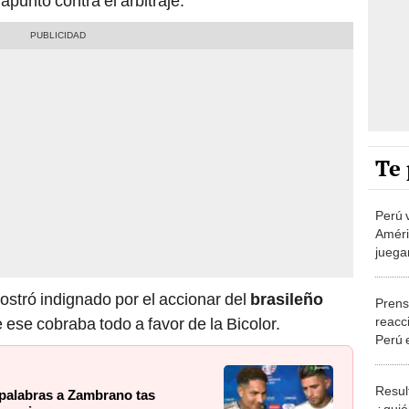
apuntó contra el árbitraje.
Te 
Perú 
Améri
juega
confi
peru
stró indignado por el accionar del
brasileño
Prens
reacc
ese cobraba todo a favor de la Bicolor.
Perú 
"Mast
empa
Resul
palabras a Zambrano tas
¿quién