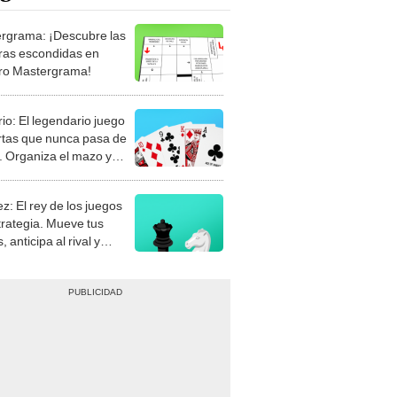
rgrama: ¡Descubre las
ras escondidas en
ro Mastergrama!
rio: El legendario juego
rtas que nunca pasa de
 Organiza el mazo y
stra tu habilidad.
z: El rey de los juegos
trategia. Mueve tus
, anticipa al rival y
gue el jaque mate.