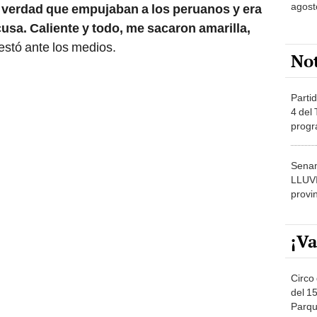
agost
La verdad que empujaban a los peruanos y era
cusa. Caliente y todo, me sacaron amarilla,
stó ante los medios.
No
Partid
4 del
progr
dónde
Senam
LLUV
provi
¡Va
Circo 
del 15
Parqu