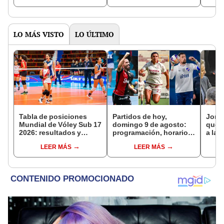
LO MÁS VISTO
LO ÚLTIMO
Tabla de posiciones
Partidos de hoy,
Jorge
Mundial de Vóley Sub 17
domingo 9 de agosto:
que l
2026: resultados y
programación, horarios
a la 
partidos de Perú en fase
y canales para ver fútbol
mome
LEER MÁS
LEER MÁS
de grupos
EN VIVO
carre