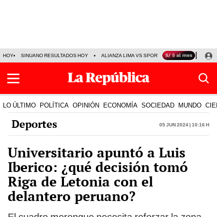
HOY
SINUANO RESULTADOS HOY
ALIANZA LIMA VS SPORT BOYS
JORGE MES
LO ÚLTIMO
POLÍTICA
OPINIÓN
ECONOMÍA
SOCIEDAD
MUNDO
CIE
Deportes
05 Jun 2024 | 10:16 h
Universitario apuntó a Luis
Iberico: ¿qué decisión tomó
Riga de Letonia con el
delantero peruano?