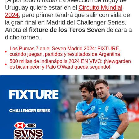
¡A por todo o nada! La selección de rugby de
Uruguay quiere estar en el
Circuito Mundial
2024
, pero primer tendrá que salir con vida de
la gran final en Madrid del Challenger Series.
Anota el
fixture de los Teros Seven
de cara a
dicho torneo.
Los Pumas 7 en el Seven Madrid 2024: FIXTURE,
cuándo juegan, partidos y resultados de Argentina
500 millas de Indianápolis 2024 EN VIVO: ¡Newgarden
es bicampeón y Pato O'Ward queda segundo!