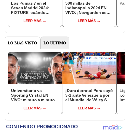
Los Pumas 7 en el
500 millas de
Parti
Seven Madrid 2024:
Indianápolis 2024 EN
FIXTURE, cuándo
VIVO: ¡Newgarden es
juegan, partidos y
bicampeón y Pato
LEER MÁS
LEER MÁS
resultados de Argentina
O'Ward queda segundo!
LO MÁS VISTO
LO ÚLTIMO
Universitario vs
¡Dura derrota! Perú cayó
Liga 
Sporting Cristal EN
3-1 ante Venezuela por
¿cómo
VIVO: minuto a minuto
el Mundial de Vóley Sub
inter
del partido por el Torneo
17
trans
LEER MÁS
LEER MÁS
Clausura de la Liga 1
parti
2026
peru