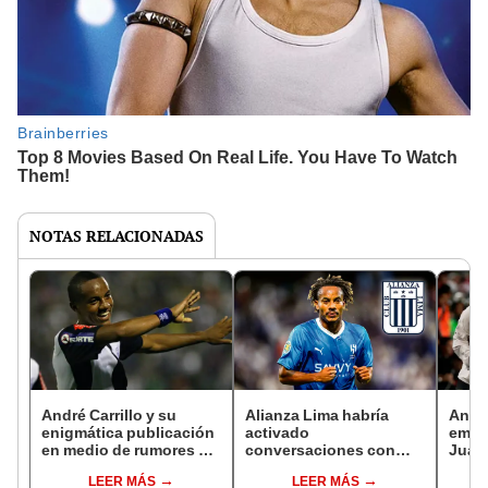
NOTAS RELACIONADAS
André Carrillo y su
Alianza Lima habría
André
enigmática publicación
activado
emoti
en medio de rumores de
conversaciones con
Juan
un posible regreso a
André Carrillo para
salid
LEER MÁS
LEER MÁS
Alianza
repatriarlo este 2024
peru