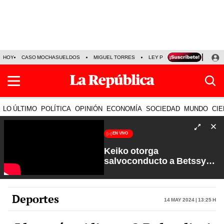
HOY
CASO MOCHASUELDOS
MIGUEL TORRES
LEY PULPÍN
PRECIO DEL
LO ÚLTIMO
POLÍTICA
OPINIÓN
ECONOMÍA
SOCIEDAD
MUNDO
CIE
EN VIVO
Keiko otorga
salvoconducto a Betssy
Chávez y renuevan
Petroperú | Sin Guion con
Rosa María Palacios
Deportes
14 May 2024 | 13:25 h