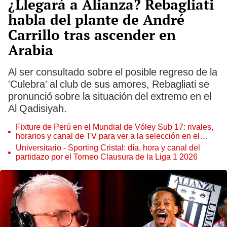
¿Llegará a Alianza? Rebagliati
habla del plante de André
Carrillo tras ascender en
Arabia
Al ser consultado sobre el posible regreso de la
'Culebra' al club de sus amores, Rebagliati se
pronunció sobre la situación del extremo en el
Al Qadisiyah.
Fixture de Perú en el Mundial de Vóley Sub 17: rivales,
horarios y canal de TV para ver a la selección en el
torneo
Universitario - Sporting Cristal: día, hora y canal del
partidazo por el Torneo Clausura de la Liga 1 2026