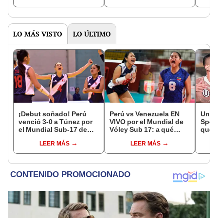
LO MÁS VISTO
LO ÚLTIMO
¡Debut soñado! Perú
Perú vs Venezuela EN
Unive
venció 3-0 a Túnez por
VIVO por el Mundial de
Sport
el Mundial Sub-17 de
Vóley Sub 17: a qué
qué h
Vóley 2026
hora y dónde ver el
parti
LEER MÁS
LEER MÁS
partido de la fecha 2
Claus
2026