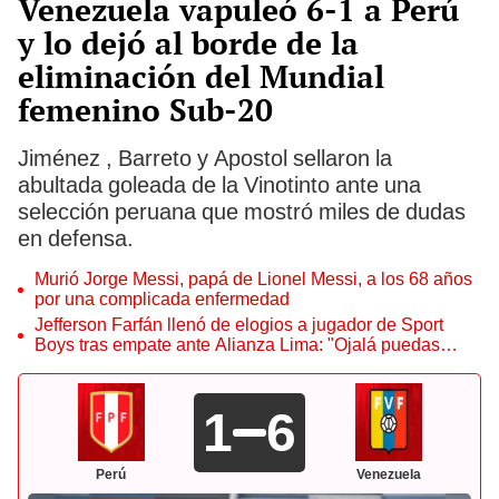
Venezuela vapuleó 6-1 a Perú
y lo dejó al borde de la
eliminación del Mundial
femenino Sub-20
Jiménez , Barreto y Apostol sellaron la
abultada goleada de la Vinotinto ante una
selección peruana que mostró miles de dudas
en defensa.
Murió Jorge Messi, papá de Lionel Messi, a los 68 años
por una complicada enfermedad
Jefferson Farfán llenó de elogios a jugador de Sport
Boys tras empate ante Alianza Lima: "Ojalá puedas
volver pronto a tu casa"
1
6
Perú
Venezuela