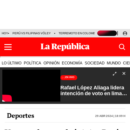
HOY
PERÚ VS FILIPINAS VÓLEY
TERREMOTO EN COLOMBIA EN VIVO
CÁMARA
LO ÚLTIMO
POLÍTICA
OPINIÓN
ECONOMÍA
SOCIEDAD
MUNDO
CIE
EN VIVO
Rafael López Aliaga lidera
intención de voto en lima
con 29%| Fuerte y Claro
con Manuela Camacho
Deportes
29 Abr 2024 | 18:09 h