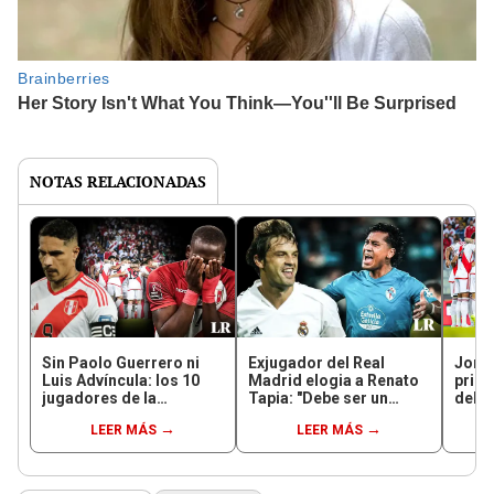
NOTAS RELACIONADAS
Sin Paolo Guerrero ni
Exjugador del Real
Jorge
Luis Advíncula: los 10
Madrid elogia a Renato
prime
jugadores de la
Tapia: "Debe ser un
debut
selección peruana con
orgullo para los
de la
LEER MÁS
LEER MÁS
mayor valor
peruanos"