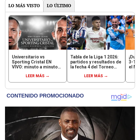
LO MÁS VISTO
LO ÚLTIMO
Universitario vs
Tabla de la Liga 1 2026:
¡Dura
Sporting Cristal EN
partidos y resultados de
3-1 a
VIVO: minuto a minuto
la fecha 4 del Torneo
el Mu
del partido por el
Clausura y posiciones
17
LEER MÁS
LEER MÁS
Torneo Clausura de la
del Acumulado
Liga 1 2026