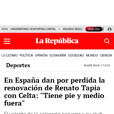
HOY
UNIVERSITARIO VS SPORTING CRISTAL
SINUANO RESULTADOS HOY
CASO M
LO ÚLTIMO
POLÍTICA
OPINIÓN
ECONOMÍA
SOCIEDAD
MUNDO
CIENCIA
Deportes
26 Abr 2024 | 17:32 h
En España dan por perdida la
renovación de Renato Tapia
con Celta: "Tiene pie y medio
fuera"