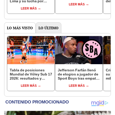
Lima y su lucha por
del C
LEER MÁS
culminar mejoras clave
serán
LEER MÁS
antes de los
del s
Panamericanos 2027
LO MÁS VISTO
LO ÚLTIMO
Tabla de posiciones
Jefferson Farfán llenó
Crist
Mundial de Vóley Sub 17
de elogios a jugador de
su Yo
2026: resultados y
Sport Boys tras empate
milló
partidos de Perú en fase
ante Alianza Lima:
entre
LEER MÁS
LEER MÁS
de grupos
"Ojalá puedas volver
Rodr
pronto a tu casa"