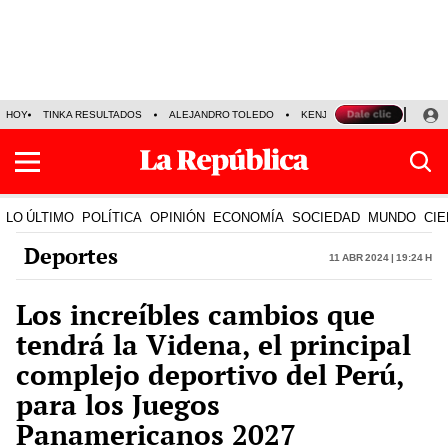
HOY
TINKA RESULTADOS
ALEJANDRO TOLEDO
KENJI FUJIMORI
PRECIO
LO ÚLTIMO
POLÍTICA
OPINIÓN
ECONOMÍA
SOCIEDAD
MUNDO
CIE
Deportes
11 Abr 2024 | 19:24 h
Los increíbles cambios que
tendrá la Videna, el principal
complejo deportivo del Perú,
para los Juegos
Panamericanos 2027