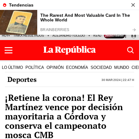
HOY
TINKA RESULTADOS
ALEJANDRO TOLEDO
KENJI FUJIMORI
PRECIO
LO ÚLTIMO
POLÍTICA
OPINIÓN
ECONOMÍA
SOCIEDAD
MUNDO
CIE
Deportes
30 Mar 2024 | 22:47 h
¡Retiene la corona! El Rey
Martínez vence por decisión
mayoritaria a Córdova y
conserva el campeonato
mosca CMB