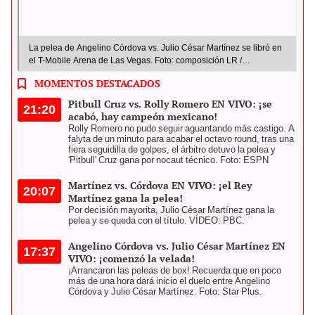
La pelea de Angelino Córdova vs. Julio César Martínez se libró en
el T-Mobile Arena de Las Vegas. Foto: composición LR /
angelinocordova / Instagram / Rey Martinez / Facebook
MOMENTOS DESTACADOS
Pitbull Cruz vs. Rolly Romero EN VIVO: ¡se
21:20
acabó, hay campeón mexicano!
Rolly Romero no pudo seguir aguantando más castigo. A
falyta de un minuto para acabar el octavo round, tras una
fiera seguidilla de golpes, el árbitro detuvo la pelea y
'Pitbull' Cruz gana por nocaut técnico. Foto: ESPN
Martínez vs. Córdova EN VIVO: ¡el Rey
20:07
Martínez gana la pelea!
Por decisión mayorita, Julio César Martínez gana la
pelea y se queda con el título. VÍDEO: PBC.
Angelino Córdova vs. Julio César Martínez EN
17:37
VIVO: ¡comenzó la velada!
¡Arrancaron las peleas de box! Recuerda que en poco
más de una hora dará inicio el duelo entre Angelino
Córdova y Julio César Martínez. Foto: Star Plus.