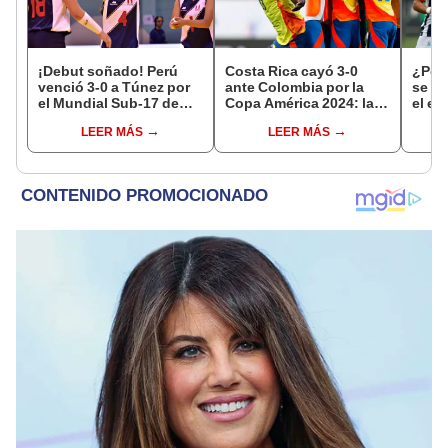
¡Debut soñado! Perú
Costa Rica cayó 3-0
¿Por
venció 3-0 a Túnez por
ante Colombia por la
se vo
el Mundial Sub-17 de
Copa América 2024: la
el em
Vóley 2026
Tricolor está en cuartos
ante
LEER MÁS
LEER MÁS
de final