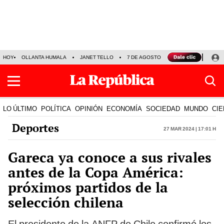
HOY
OLLANTA HUMALA
JANET TELLO
7 DE AGOSTO
TINKA RESULTADOS
LO ÚLTIMO
POLÍTICA
OPINIÓN
ECONOMÍA
SOCIEDAD
MUNDO
CIE
Deportes
27 Mar 2024 | 17:01 h
Gareca ya conoce a sus rivales
antes de la Copa América:
próximos partidos de la
selección chilena