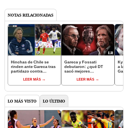
NOTAS RELACIONADAS
Hinchas de Chile se
Gareca y Fossati
Kylia
rinden ante Gareca tras
debutaron: ¿qué DT
a la 
partidazo contra
sacó mejores
Garec
Francia: "Nos va a llevar
conclusiones de cara a
criti
LEER MÁS
LEER MÁS
al Mundial"
la Copa América?
LO MÁS VISTO
LO ÚLTIMO