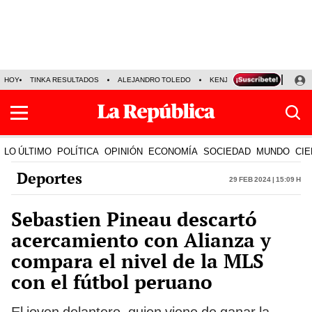
HOY
TINKA RESULTADOS
ALEJANDRO TOLEDO
KENJI FUJIMORI
PRECIO
LO ÚLTIMO
POLÍTICA
OPINIÓN
ECONOMÍA
SOCIEDAD
MUNDO
CIE
Deportes
29 Feb 2024 | 15:09 h
Sebastien Pineau descartó
acercamiento con Alianza y
compara el nivel de la MLS
con el fútbol peruano