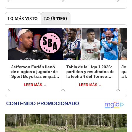
LO MÁS VISTO
LO ÚLTIMO
Jefferson Farfán llenó
Tabla de la Liga 1 2026:
Jorge
de elogios a jugador de
partidos y resultados de
que l
Sport Boys tras empate
la fecha 4 del Torneo
a la 
ante Alianza Lima:
Clausura y posiciones
mome
LEER MÁS
LEER MÁS
"Ojalá puedas volver
del Acumulado
carre
pronto a tu casa"