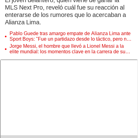
El joven delantero, quien viene de ganar la
MLS Next Pro, reveló cuál fue su reacción al
enterarse de los rumores que lo acercaban a
Alianza Lima.
Pablo Guede tras amargo empate de Alianza Lima ante
Sport Boys: "Fue un partidazo desde lo táctico, pero no
jugamos bien"
Jorge Messi, el hombre que llevó a Lionel Messi a la
elite mundial: los momentos clave en la carrera de su
hijo