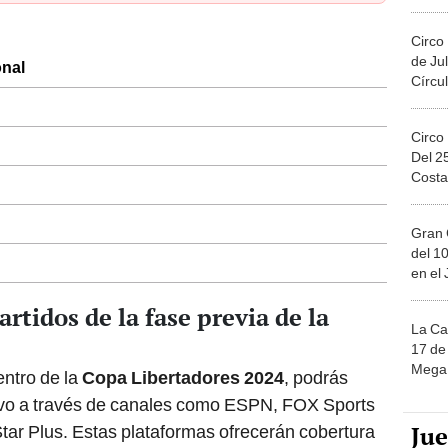
Migue
Circo
de Jul
onal
Círcul
Circo
Del 2
Costa
Gran 
del 10
en el
artidos de la fase previa de la
La Ca
17 de 
Mega 
entro de la
Copa Libertadores 2024
, podrás
ivo a través de canales como ESPN, FOX Sports
Ju
Star Plus. Estas plataformas ofrecerán cobertura