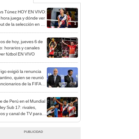
vs Túnez HOY EN VIVO:
 hora juega y dónde ver
1
ut de la selección en el
al Sub 17 de Vóley
dos de hoy, jueves 6 de
o: horarios y canales
2
ver fútbol EN VIVO
Figo exigió la renuncia
fantino, quien se reunió
3
uncionarios de la FIFA
arruecos
re de Perú en el Mundial
ley Sub 17: rivales,
4
ios y canal de TV para
la selección en el torneo