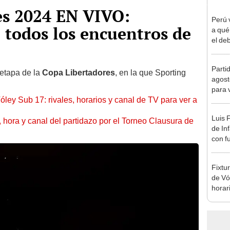
es 2024 EN VIVO:
Perú 
todos los encuentros de
a qué
el deb
Mundi
2026
Parti
 etapa de la
Copa Libertadores
, en la que Sporting
agost
para 
óley Sub 17: rivales, horarios y canal de TV para ver a
Luis 
ía, hora y canal del partidazo por el Torneo Clausura de
de In
con f
en M
Fixtu
de Vó
horar
ver a 