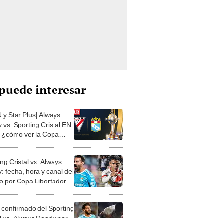
puede interesar
 y Star Plus] Always
 vs. Sporting Cristal EN
 ¿cómo ver la Copa
tadores?
ng Cristal vs. Always
: fecha, hora y canal del
do por Copa Libertadores
 confirmado del Sporting
al vs. Always Ready por