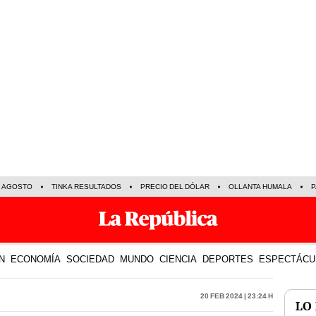
E AGOSTO
TINKA RESULTADOS
PRECIO DEL DÓLAR
OLLANTA HUMALA
P
N
ECONOMÍA
SOCIEDAD
MUNDO
CIENCIA
DEPORTES
ESPECTÁCU
20 Feb 2024 | 23:24 h
LO