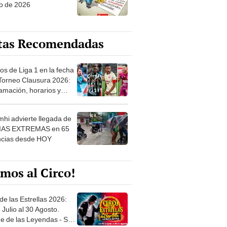
o de 2026
tas Recomendadas
os de Liga 1 en la fecha
 Torneo Clausura 2026:
amación, horarios y
 ver
hi advierte llegada de
IAS EXTREMAS en 65
ncias desde HOY
mos al Circo!
de las Estrellas 2026:
 Julio al 30 Agosto.
e de las Leyendas - San