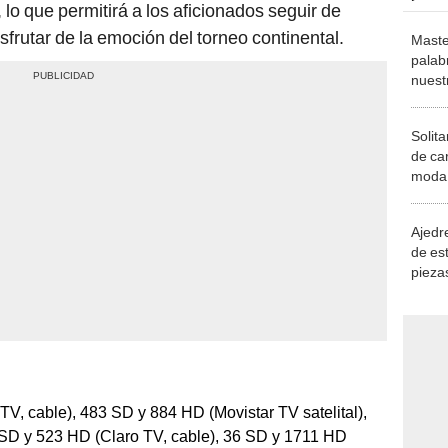
lo que permitirá a los aficionados seguir de
sfrutar de la emoción del torneo continental.
Maste
palab
nuest
Solita
de ca
moda.
demue
Ajedre
de es
piezas
consi
V, cable), 483 SD y 884 HD (Movistar TV satelital),
SD y 523 HD (Claro TV, cable), 36 SD y 1711 HD