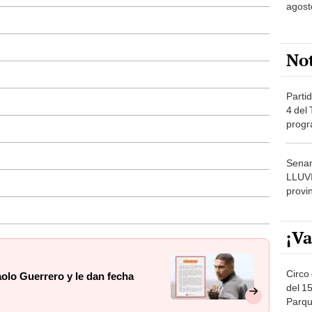
agost
No
Partid
4 del
progr
dónde
Senam
LLUV
provi
¡Va
Circo 
aolo Guerrero y le dan fecha
del 15
Parqu