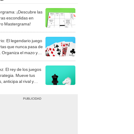
rgrama: ¡Descubre las
ras escondidas en
ro Mastergrama!
rio: El legendario juego
rtas que nunca pasa de
 Organiza el mazo y
stra tu habilidad.
z: El rey de los juegos
trategia. Mueve tus
, anticipa al rival y
gue el jaque mate.