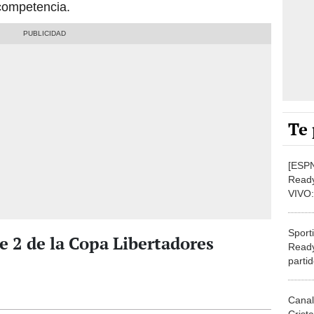
competencia.
Te 
[ESPN
Ready
VIVO:
Liber
Sporti
e 2 de la Copa Libertadores
Ready
parti
2024
Canal
Crist