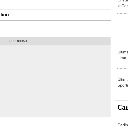
la Co
tino
Últim
Lima
Últim
Sporti
Car
Carli