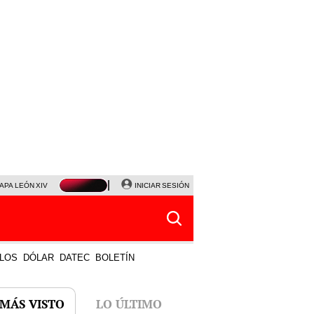
APA LEÓN XIV
NALDY SALDAÑA
INICIAR SESIÓN
LA BELLA LUZ
MAGALY MEDINA
HORÓS
LOS
DÓLAR
DATEC
BOLETÍN
 MÁS VISTO
LO ÚLTIMO