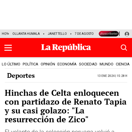
HOY
OLLANTA HUMALA
JANET TELLO
7 DE AGOSTO
TINKA RESULTADOS
LO ÚLTIMO
POLÍTICA
OPINIÓN
ECONOMÍA
SOCIEDAD
MUNDO
CIENCIA
Deportes
13 Ene 2024 | 15:28 h
Hinchas de Celta enloquecen
con partidazo de Renato Tapia
y su casi golazo: "La
resurrección de Zico"