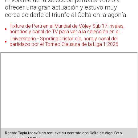
El volante de la selección peruana volvió a
ofrecer una gran actuación y estuvo muy
cerca de darle el triunfo al Celta en la agonía.
Fixture de Perú en el Mundial de Vóley Sub 17: rivales,
horarios y canal de TV para ver a la selección en el
torneo
Universitario - Sporting Cristal: día, hora y canal del
partidazo por el Torneo Clausura de la Liga 1 2026
Renato Tapia todavía no renueva su contrato con Celta de Vigo. Foto: