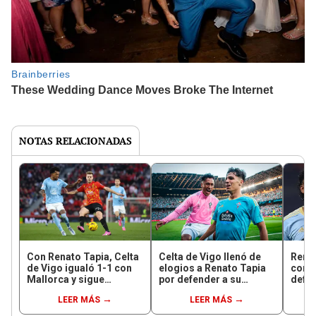
NOTAS RELACIONADAS
Con Renato Tapia, Celta
Celta de Vigo llenó de
Renat
de Vigo igualó 1-1 con
elogios a Renato Tapia
contr
Mallorca y sigue
por defender a su
defen
comprometido con el
excompañero de diario
prom
LEER MÁS
LEER MÁS
descenso
español
a Ara