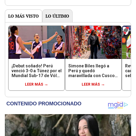
LO MÁS VISTO
LO ÚLTIMO
¡Debut soñado! Perú
Simone Biles llegó a
Revel
venció 3-0 a Túnez por el
Perú y quedó
candi
Mundial Sub-17 de Vóley
maravillada con Cusco:
selec
2026
"Estoy encantada con lo
campe
LEER MÁS
LEER MÁS
hermoso que es este
y fig
país"
argen