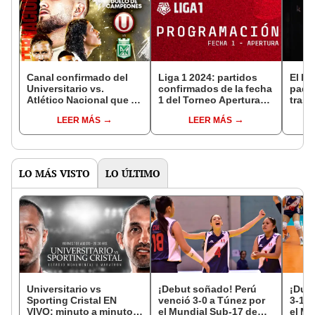
Canal confirmado del
Liga 1 2024: partidos
El ll
Universitario vs.
confirmados de la fecha
padr
Atlético Nacional que se
1 del Torneo Apertura
tras l
jugará en la ciudad de
con Alianza, 'U' y Cristal
"Est
LEER MÁS
LEER MÁS
Miami
quer
LO MÁS VISTO
LO ÚLTIMO
Universitario vs
¡Debut soñado! Perú
¡Dura
Sporting Cristal EN
venció 3-0 a Túnez por
3-1 a
VIVO: minuto a minuto
el Mundial Sub-17 de
el Mu