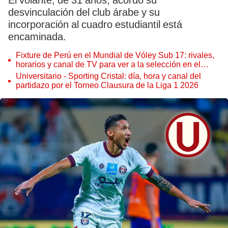
El volante, de 31 años, acordó su
desvinculación del club árabe y su
incorporación al cuadro estudiantil está
encaminada.
Fixture de Perú en el Mundial de Vóley Sub 17: rivales,
horarios y canal de TV para ver a la selección en el
torneo
Universitario - Sporting Cristal: día, hora y canal del
partidazo por el Torneo Clausura de la Liga 1 2026