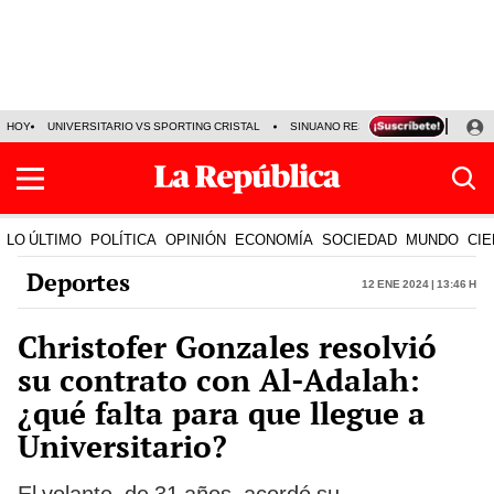
HOY
UNIVERSITARIO VS SPORTING CRISTAL
SINUANO RESULTADOS HOY
CA
LO ÚLTIMO
POLÍTICA
OPINIÓN
ECONOMÍA
SOCIEDAD
MUNDO
CIE
Deportes
12 Ene 2024 | 13:46 h
Christofer Gonzales resolvió
su contrato con Al-Adalah:
¿qué falta para que llegue a
Universitario?