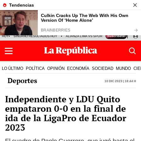
HOY
SINUANO RESULTADOS HOY
ALIANZA LIMA VS SPORT BOYS
JORGE MES
LO ÚLTIMO
POLÍTICA
OPINIÓN
ECONOMÍA
SOCIEDAD
MUNDO
CIE
Deportes
10 Dic 2023 | 18:44 h
Independiente y LDU Quito
empataron 0-0 en la final de
ida de la LigaPro de Ecuador
2023