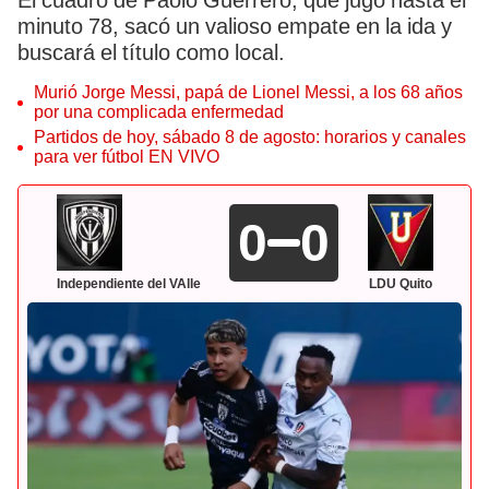
El cuadro de Paolo Guerrero, que jugó hasta el
minuto 78, sacó un valioso empate en la ida y
buscará el título como local.
Murió Jorge Messi, papá de Lionel Messi, a los 68 años
por una complicada enfermedad
Partidos de hoy, sábado 8 de agosto: horarios y canales
para ver fútbol EN VIVO
0
0
Independiente del VAlle
LDU Quito