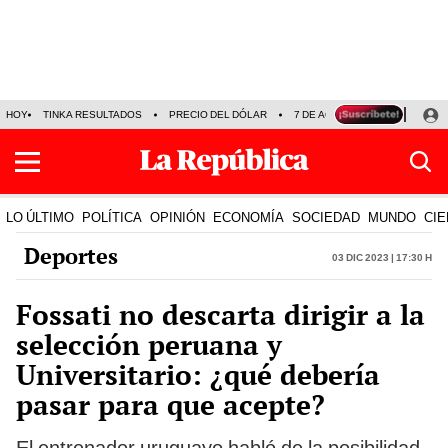
HOY
TINKA RESULTADOS
PRECIO DEL DÓLAR
7 DE AGOSTO
OLLANTA H
LO ÚLTIMO
POLÍTICA
OPINIÓN
ECONOMÍA
SOCIEDAD
MUNDO
CIE
Deportes
03 Dic 2023 | 17:30 h
Fossati no descarta dirigir a la
selección peruana y
Universitario: ¿qué debería
pasar para que acepte?