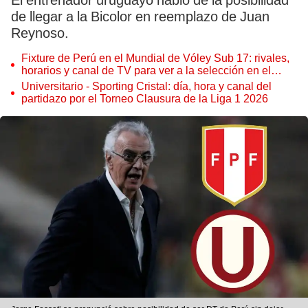
El entrenador uruguayo habló de la posibilidad
de llegar a la Bicolor en reemplazo de Juan
Reynoso.
Fixture de Perú en el Mundial de Vóley Sub 17: rivales,
horarios y canal de TV para ver a la selección en el
torneo
Universitario - Sporting Cristal: día, hora y canal del
partidazo por el Torneo Clausura de la Liga 1 2026