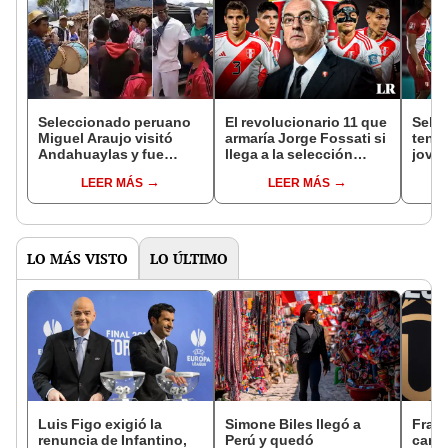
Seleccionado peruano
El revolucionario 11 que
Sele
Miguel Araujo visitó
armaría Jorge Fossati si
tendr
Andahuaylas y fue
llega a la selección
joven
recibido con banda
peruana
caso
LEER MÁS
LEER MÁS
Jorge
LO MÁS VISTO
LO ÚLTIMO
Luis Figo exigió la
Simone Biles llegó a
Franc
renuncia de Infantino,
Perú y quedó
candi