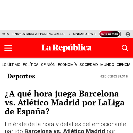
HOY
UNIVERSITARIO VS SPORTING CRISTAL
SINUANO RESULTADOS HOY
CASO M
LO ÚLTIMO
POLÍTICA
OPINIÓN
ECONOMÍA
SOCIEDAD
MUNDO
CIENCIA
Deportes
02 Dic 2023 | 8:31 h
¿A qué hora juega Barcelona
vs. Atlético Madrid por LaLiga
de España?
Entérate de la hora y detalles del emocionante
partido
Barcelona vs. Atlético Madrid
por