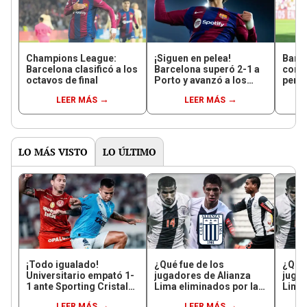
Champions League:
¡Siguen en pelea!
Barc
Barcelona clasificó a los
Barcelona superó 2-1 a
con R
octavos de final
Porto y avanzó a los
perdi
octavos de la UEFA
acerc
LEER MÁS
LEER MÁS
Champions League
LaLi
LO MÁS VISTO
LO ÚLTIMO
¡Todo igualado!
¿Qué fue de los
¿Qué 
Universitario empató 1-
jugadores de Alianza
jugad
1 ante Sporting Cristal
Lima eliminados por la
Lima 
en el estadio
‘U’ en la Copa
‘U’ e
LEER MÁS
LEER MÁS