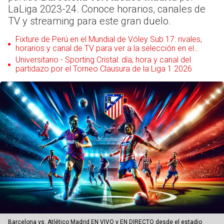
LaLiga 2023-24. Conoce horarios, canales de
TV y streaming para este gran duelo.
Fixture de Perú en el Mundial de Vóley Sub 17: rivales,
horarios y canal de TV para ver a la selección en el
torneo
Universitario - Sporting Cristal: día, hora y canal del
partidazo por el Torneo Clausura de la Liga 1 2026
Barcelona vs. Atlético Madrid EN VIVO y EN DIRECTO desde el estadio