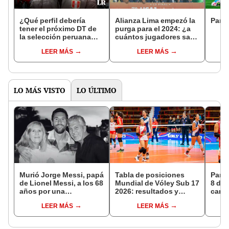
¿Qué perfil debería
Alianza Lima empezó la
Parti
tener el próximo DT de
purga para el 2024: ¿a
la selección peruana
cuántos jugadores sacó
para renacer en las
este fin de semana?
LEER MÁS
LEER MÁS
Eliminatorias?
LO MÁS VISTO
LO ÚLTIMO
Murió Jorge Messi, papá
Tabla de posiciones
Parti
de Lionel Messi, a los 68
Mundial de Vóley Sub 17
8 de 
años por una
2026: resultados y
canal
complicada enfermedad
partidos de Perú en fase
EN V
LEER MÁS
LEER MÁS
de grupos