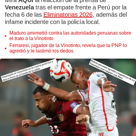
Mira
AQUÍ
la reacción de la prensa de
Venezuela
tras el empate frente a Perú por la
fecha 6 de las
Eliminatorias 2026
, además del
infame incidente con la policía local.
Maduro arremetió contra las autoridades peruanas sobre
el trato a la Vinotinto
Ferraresi, jugador de la Vinotinto, revela que la PNP lo
agredió y le lastimó los dedos