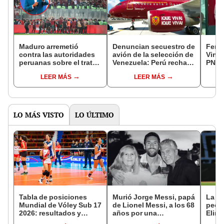
Maduro arremetió
Denuncian secuestro de
Ferra
contra las autoridades
avión de la selección de
Vinot
peruanas sobre el trato
Venezuela: Perú rechaza
PNP l
a la Vinotinto
versión en Jorge
lasti
LEER MÁS
LEER MÁS
Chávez
LO MÁS VISTO
LO ÚLTIMO
Tabla de posiciones
Murió Jorge Messi, papá
La Ce
Mundial de Vóley Sub 17
de Lionel Messi, a los 68
peor 
2026: resultados y
años por una
Elimi
partidos de Perú en fase
complicada enfermedad
con 