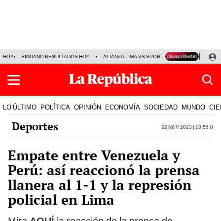
HOY
SINUANO RESULTADOS HOY
ALIANZA LIMA VS SPORT BOYS
JORGE MES
LO ÚLTIMO
POLÍTICA
OPINIÓN
ECONOMÍA
SOCIEDAD
MUNDO
CIE
Deportes
22 Nov 2023 | 18:59 h
Empate entre Venezuela y
Perú: así reaccionó la prensa
llanera al 1-1 y la represión
policial en Lima