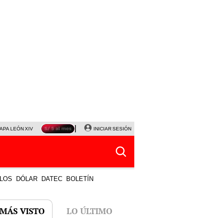
APA LEÓN XIV
NALDY SALDAÑA
INICIAR SESIÓN
LA BELLA LUZ
MAGALY MEDINA
HORÓS
LOS
DÓLAR
DATEC
BOLETÍN
 MÁS VISTO
LO ÚLTIMO