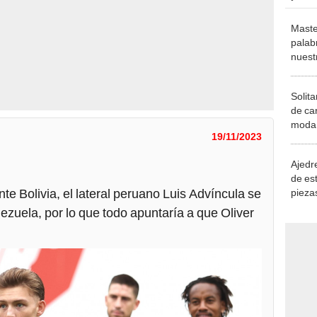
Maste
palab
nuest
Solita
de ca
moda.
19/11/2023
demue
Ajedre
!
de es
 ante Bolivia, el lateral peruano Luis Advíncula se
piezas
consi
ezuela, por lo que todo apuntaría a que Oliver