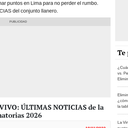
ar puntos en Lima para no perder el rumbo.
AS del conjunto llanero.
Te 
¿Cuán
vs. P
Elimi
canal
Elimi
¿cómo
N VIVO: ÚLTIMAS NOTICIAS de la
la ta
natorias 2026
La Vi
punto