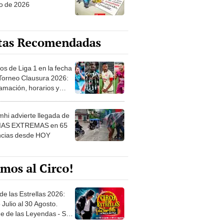
o de 2026
tas Recomendadas
os de Liga 1 en la fecha
 Torneo Clausura 2026:
amación, horarios y
 ver
hi advierte llegada de
IAS EXTREMAS en 65
ncias desde HOY
mos al Circo!
de las Estrellas 2026:
 Julio al 30 Agosto.
e de las Leyendas - San