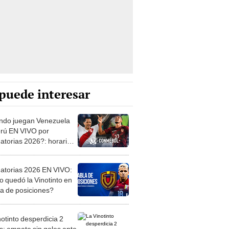
puede interesar
do juegan Venezuela
erú EN VIVO por
natorias 2026?: horario y
 para VER el duelo
natorias 2026 EN VIVO:
 quedó la Vinotinto en
bla de posiciones?
notinto desperdicia 2
s: empate sin goles ante