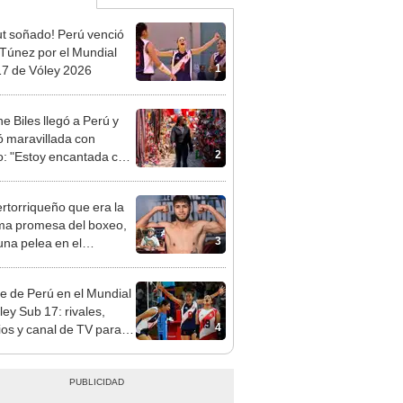
t soñado! Perú venció
 Túnez por el Mundial
1
7 de Vóley 2026
e Biles llegó a Perú y
 maravillada con
2
: "Estoy encantada con
rmoso que es este país"
ertorriqueño que era la
a promesa del boxeo,
3
una pelea en el
ilátero le cambió la vida
siempre: estuvo en
re de Perú en el Mundial
221 días
ley Sub 17: rivales,
4
ios y canal de TV para
la selección en el torneo