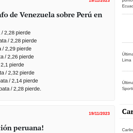
19/11/2023
Ecuad
cima d
nfo de Venezuela sobre Perú en
 / 2,28 pierde
ta / 2,28 pierde
 / 2,29 pierde
Últim
a / 2,26 pierde
Lima
 2,1 pierde
a / 2,32 pierde
ta / 2,14 pierde
Últim
ata / 2,28 pierde.
Sporti
Car
19/11/2023
cción peruana!
Carli