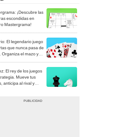
rgrama: ¡Descubre las
ras escondidas en
ro Mastergrama!
rio: El legendario juego
rtas que nunca pasa de
 Organiza el mazo y
stra tu habilidad.
z: El rey de los juegos
trategia. Mueve tus
, anticipa al rival y
gue el jaque mate.