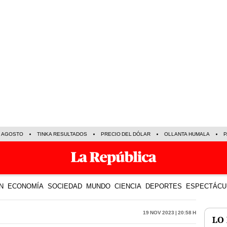
E AGOSTO
TINKA RESULTADOS
PRECIO DEL DÓLAR
OLLANTA HUMALA
P
N
ECONOMÍA
SOCIEDAD
MUNDO
CIENCIA
DEPORTES
ESPECTÁCU
19 Nov 2023 | 20:58 h
LO