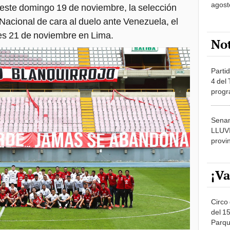
agost
 este domingo 19 de noviembre, la selección
Nacional de cara al duelo ante Venezuela, el
tes 21 de noviembre en Lima.
No
Partid
4 del
progr
dónde
Senam
LLUV
provi
¡Va
Circo 
del 15
Parqu