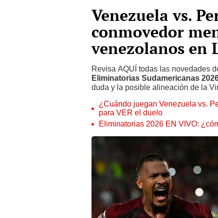
Venezuela vs. P
conmovedor mens
venezolanos en 
Revisa AQUÍ todas las novedades d
Eliminatorias Sudamericanas 202
duda y la posible alineación de la Vi
¿Cuándo juegan Venezuela vs. Per
para VER el duelo
Eliminatorias 2026 EN VIVO: ¿cómo