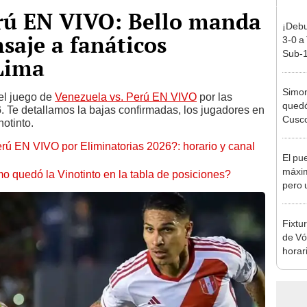
erú EN VIVO: Bello manda
¡Debu
aje a fanáticos
3-0 a
Sub-1
Lima
Simon
el juego de
Venezuela vs. Perú EN VIVO
por las
quedó
6
. Te detallamos la bajas confirmadas, los jugadores en
Cusco
notinto.
lo he
ú EN VIVO por Eliminatorias 2026?: horario y canal
El pu
máxim
 quedó la Vinotinto en la tabla de posiciones?
pero 
cuadr
para 
Fixtu
coma 
de Vó
horar
ver a 