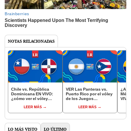
NOTAS RELACIONADAS
Chile vs. República
VER Las Panteras vs.
¿A q
Dominicana EN VIVO:
Puerto Rico por el vóley
Méxi
¿cómo ver el vóley
de los Juegos
VIVO 
femenino de Juegos
Panamericanos
feme
LEER MÁS
LEER MÁS
Panamericanos 2023?
Santiago 2023
Pana
LO MÁS VISTO
LO ÚLTIMO