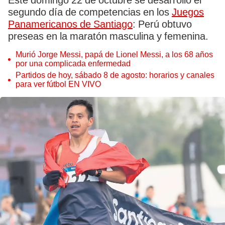
Este domingo 22 de octubre se desarrolló el
segundo día de competencias en los
Juegos
Panamericanos de Santiago
: Perú obtuvo
preseas en la maratón masculina y femenina.
Murió Jorge Messi, papá de Lionel Messi, a los 68 años
por una complicada enfermedad
Partidos de hoy, sábado 8 de agosto: horarios y canales
para ver fútbol EN VIVO