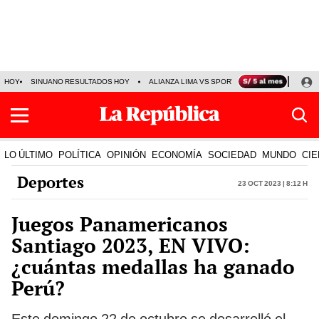
HOY
SINUANO RESULTADOS HOY
ALIANZA LIMA VS SPORT BOYS
JORGE MES
LO ÚLTIMO
POLÍTICA
OPINIÓN
ECONOMÍA
SOCIEDAD
MUNDO
CIE
Deportes
23 Oct 2023 | 8:12 h
Juegos Panamericanos
Santiago 2023, EN VIVO:
¿cuántas medallas ha ganado
Perú?