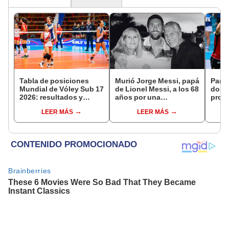
Tabla de posiciones
Murió Jorge Messi, papá
Parti
Mundial de Vóley Sub 17
de Lionel Messi, a los 68
domi
2026: resultados y
años por una
prog
partidos de Perú en fase
complicada enfermedad
y can
LEER MÁS
LEER MÁS
de grupos
EN V